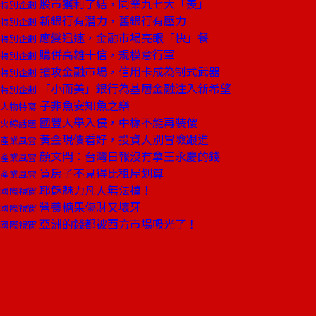
股市獲利了結，同業九七大「羨」
特別企劃
新銀行有潛力，舊銀行有壓力
特別企劃
應變迅速，金融市場亮眼「快」餐
特別企劃
購併高雄十信，規模意行軍
特別企劃
搶攻金融市場，信用卡成為制式武器
特別企劃
「小而美」銀行為基層金融注入新希望
特別企劃
子非魚安知魚之樂
人物特寫
國豐大舉入侵，中橡不能再裝傻
火線話題
黃金現價看好，投資人別冒險跟進
產業風雲
顏文閂：台灣日報沒有拿王永慶的錢
產業風雲
買房子不見得比租屋划算
產業風雲
耶穌魅力凡人無法擋！
國際視窗
營養糖果傷財又壞牙
國際視窗
亞洲的錢都被西方市場吸光了！
國際視窗