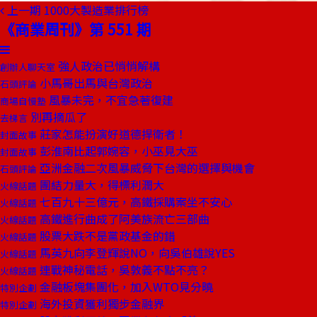
上一期
1000大製造業排行榜
《商業周刊》第 551 期
強人政治已悄悄解構
創辦人聊天室
小馬哥出馬與台灣政治
石頭評論
風暴未完，不宜急著復建
商場自慢塾
別再摘瓜了
去梯言
莊家怎能扮演好道德捍衛者！
封面故事
彭淮南比起郭婉容，小巫見大巫
封面故事
亞洲金融二次風暴威脅下台灣的選擇與機會
石頭評論
團結力量大，得標利潤大
火線話題
七百九十三億元，高鐵採購案坐不安心
火線話題
高鐵進行曲成了阿美族流亡三部曲
火線話題
股票大跌不是黨政基金的錯
火線話題
馬英九向李登輝說NO，向吳伯雄說YES
火線話題
連戰神秘電話，吳敦義不點不亮？
火線話題
金融板塊集團化，加入WTO見分曉
特別企劃
海外投資獲利獨步金融界
特別企劃