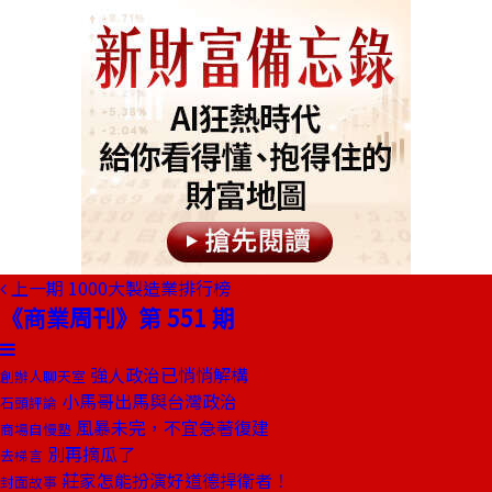
上一期
1000大製造業排行榜
《商業周刊》第 551 期
強人政治已悄悄解構
創辦人聊天室
小馬哥出馬與台灣政治
石頭評論
風暴未完，不宜急著復建
商場自慢塾
別再摘瓜了
去梯言
莊家怎能扮演好道德捍衛者！
封面故事