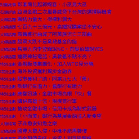
彭淮南比起郭婉容，小巫見大巫
封面故事
亞洲金融二次風暴威脅下台灣的選擇與機會
石頭評論
團結力量大，得標利潤大
火線話題
七百九十三億元，高鐵採購案坐不安心
火線話題
高鐵進行曲成了阿美族流亡三部曲
火線話題
股票大跌不是黨政基金的錯
火線話題
馬英九向李登輝說NO，向吳伯雄說YES
火線話題
連戰神秘電話，吳敦義不點不亮？
火線話題
金融板塊集團化，加入WTO見分曉
特別企劃
海外投資獲利獨步金融界
特別企劃
股市獲利了結，同業九七大「羨」
特別企劃
新銀行有潛力，舊銀行有壓力
特別企劃
應變迅速，金融市場亮眼「快」餐
特別企劃
購併高雄十信，規模意行軍
特別企劃
搶攻金融市場，信用卡成為制式武器
特別企劃
「小而美」銀行為基層金融注入新希望
特別企劃
子非魚安知魚之樂
人物特寫
國豐大舉入侵，中橡不能再裝傻
火線話題
黃金現價看好，投資人別冒險跟進
產業風雲