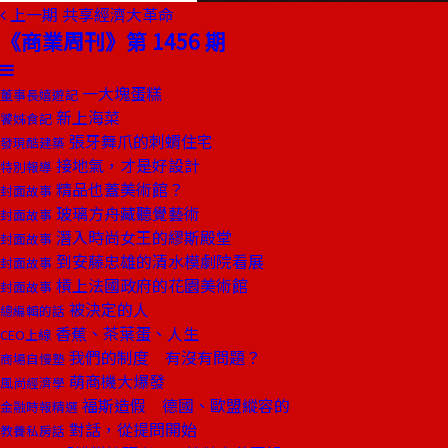
上一期
共享經濟大革命
《商業周刊》第 1456 期
一大塊蛋糕
董事長嬉遊記
新上海菜
饕姊食記
張牙舞爪的刺蝟住宅
發現酷建築
接地氣，才是好設計
特別報導
精品也蓋美術館？
封面故事
玻璃方舟藏聽覺藝術
封面故事
潛入時尚女王的繆斯殿堂
封面故事
到安藤忠雄的清水模劇院看展
封面故事
槓上法國政府的花園美術館
封面故事
被決定的人
總編輯的話
香蕉、茶葉蛋、人生
CEO上線
我們的制度 有沒有問題？
商場自慢塾
萌商機大爆發
風尚經濟學
福斯造假 德國、歐盟縱容的
金融時報精選
對話，從提問開始
教養私房話