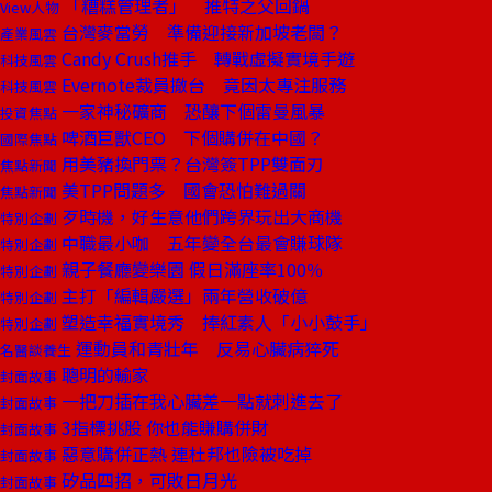
「糟糕管理者」 推特之父回鍋
View人物
台灣麥當勞 準備迎接新加坡老闆？
產業風雲
Candy Crush推手 轉戰虛擬實境手遊
科技風雲
Evernote裁員撤台 竟因太專注服務
科技風雲
一家神秘礦商 恐釀下個雷曼風暴
投資焦點
啤酒巨獸CEO 下個購併在中國？
國際焦點
用美豬換門票？台灣簽TPP雙面刃
焦點新聞
美TPP問題多 國會恐怕難過關
焦點新聞
歹時機，好生意他們跨界玩出大商機
特別企劃
中職最小咖 五年變全台最會賺球隊
特別企劃
親子餐廳變樂園 假日滿座率100％
特別企劃
主打「編輯嚴選」兩年營收破億
特別企劃
塑造幸福實境秀 捧紅素人「小小鼓手」
特別企劃
運動員和青壯年 反易心臟病猝死
名醫談養生
聰明的輸家
封面故事
一把刀插在我心臟差一點就刺進去了
封面故事
3指標挑股 你也能賺購併財
封面故事
惡意購併正熱 連杜邦也險被吃掉
封面故事
矽品四招，可敗日月光
封面故事