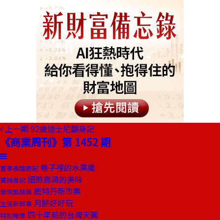
上一期
92歲迪士尼翻身記
《商業周刊》第 1452 期
巷子裡的水果攤
董事長嬉遊記
細熬高湯的美味
饕姊食記
鹿特丹新市集
發現酷建築
月餅好好玩
生活新鮮事
四十年前的台灣天團
特別報導