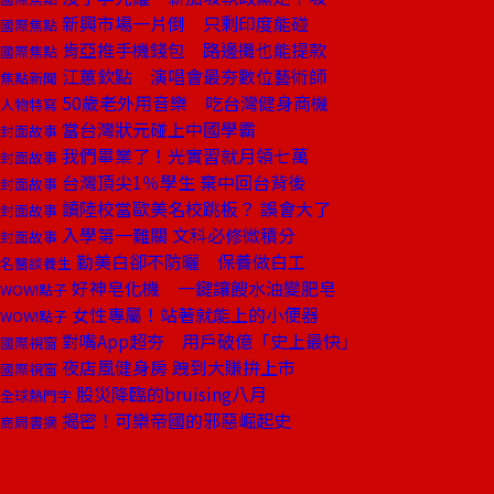
新興市場一片倒 只剩印度能碰
國際焦點
肯亞推手機錢包 路邊攤也能提款
國際焦點
江蕙欽點 演唱會最夯數位藝術師
焦點新聞
50歲老外用音樂 吃台灣健身商機
人物特寫
當台灣狀元碰上中國學霸
封面故事
我們畢業了！光實習就月領七萬
封面故事
台灣頂尖1％學生 棄中回台背後
封面故事
讀陸校當歐美名校跳板？ 誤會大了
封面故事
入學第一難關 文科必修微積分
封面故事
勤美白卻不防曬 保養做白工
名醫談養生
好神皂化機 一鍵讓餿水油變肥皂
WOW!點子
女性專屬！站著就能上的小便器
WOW!點子
對嘴App超夯 用戶破億「史上最快」
國際視窗
夜店風健身房 跩到大賺拚上市
國際視窗
股災降臨的bruising八月
全球熱門字
揭密！可樂帝國的邪惡崛起史
商周書摘