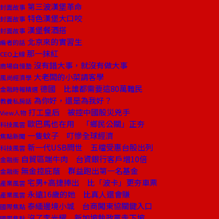
第三波漢堡革命
封面故事
特色漢堡大口咬
封面故事
漢堡餐酒搭
封面故事
北京來的實習生
編者的話
那一抹紅
CEO上線
沒有錯大事，就沒有做大事
商場自慢塾
大老闆的小菜請客學
風尚經濟學
德國 比誰都需要這80萬難民
金融時報精選
為你好，還是為我好？
教養私房話
打工皇后 被控中國股災兇手
View人物
歐巴馬也在用 「鄉民公關」正夯
科技風雲
一隻蚊子 叮慘全球經濟
焦點新聞
新一代USB問世 五檔受惠台股出列
科技風雲
自貿區端牛肉 台資銀行客戶增10倍
金融街
無金控庇蔭 群益跑出第一名基金
金融街
宅男+高捷捧出 比「波卡」更夯車票
產業風雲
永遠16歲的她 比真人還會賺
產業風雲
泰緬邊境小城 台商闖東協關鍵入口
國際焦點
沒了李光耀 新加坡執政黨走下坡
國際焦點