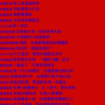
第三波漢堡革命
封面故事
特色漢堡大口咬
封面故事
漢堡餐酒搭
封面故事
北京來的實習生
編者的話
那一抹紅
CEO上線
沒有錯大事，就沒有做大事
商場自慢塾
大老闆的小菜請客學
風尚經濟學
德國 比誰都需要這80萬難民
金融時報精選
為你好，還是為我好？
教養私房話
打工皇后 被控中國股災兇手
View人物
歐巴馬也在用 「鄉民公關」正夯
科技風雲
一隻蚊子 叮慘全球經濟
焦點新聞
新一代USB問世 五檔受惠台股出列
科技風雲
自貿區端牛肉 台資銀行客戶增10倍
金融街
無金控庇蔭 群益跑出第一名基金
金融街
宅男+高捷捧出 比「波卡」更夯車票
產業風雲
永遠16歲的她 比真人還會賺
產業風雲
泰緬邊境小城 台商闖東協關鍵入口
國際焦點
沒了李光耀 新加坡執政黨走下坡
國際焦點