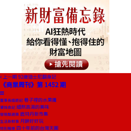
上一期
92歲迪士尼翻身記
《商業周刊》第 1452 期
巷子裡的水果攤
董事長嬉遊記
細熬高湯的美味
饕姊食記
鹿特丹新市集
發現酷建築
月餅好好玩
生活新鮮事
四十年前的台灣天團
特別報導