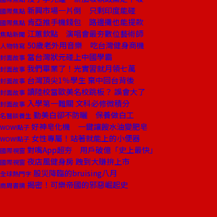
新興市場一片倒 只剩印度能碰
國際焦點
肯亞推手機錢包 路邊攤也能提款
國際焦點
江蕙欽點 演唱會最夯數位藝術師
焦點新聞
50歲老外用音樂 吃台灣健身商機
人物特寫
當台灣狀元碰上中國學霸
封面故事
我們畢業了！光實習就月領七萬
封面故事
台灣頂尖1％學生 棄中回台背後
封面故事
讀陸校當歐美名校跳板？ 誤會大了
封面故事
入學第一難關 文科必修微積分
封面故事
勤美白卻不防曬 保養做白工
名醫談養生
好神皂化機 一鍵讓餿水油變肥皂
WOW!點子
女性專屬！站著就能上的小便器
WOW!點子
對嘴App超夯 用戶破億「史上最快」
國際視窗
夜店風健身房 跩到大賺拚上市
國際視窗
股災降臨的bruising八月
全球熱門字
揭密！可樂帝國的邪惡崛起史
商周書摘