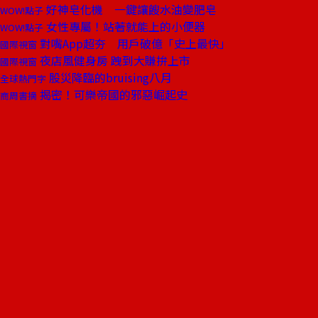
好神皂化機 一鍵讓餿水油變肥皂
WOW!點子
女性專屬！站著就能上的小便器
WOW!點子
對嘴App超夯 用戶破億「史上最快」
國際視窗
夜店風健身房 跩到大賺拚上市
國際視窗
股災降臨的bruising八月
全球熱門字
揭密！可樂帝國的邪惡崛起史
商周書摘