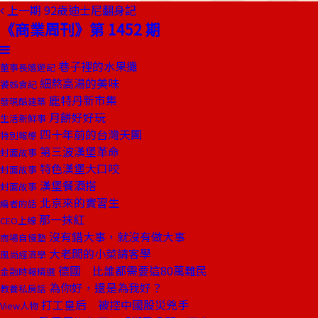
上一期
92歲迪士尼翻身記
《商業周刊》第 1452 期
巷子裡的水果攤
董事長嬉遊記
細熬高湯的美味
饕姊食記
鹿特丹新市集
發現酷建築
月餅好好玩
生活新鮮事
四十年前的台灣天團
特別報導
第三波漢堡革命
封面故事
特色漢堡大口咬
封面故事
漢堡餐酒搭
封面故事
北京來的實習生
編者的話
那一抹紅
CEO上線
沒有錯大事，就沒有做大事
商場自慢塾
大老闆的小菜請客學
風尚經濟學
德國 比誰都需要這80萬難民
金融時報精選
為你好，還是為我好？
教養私房話
打工皇后 被控中國股災兇手
View人物