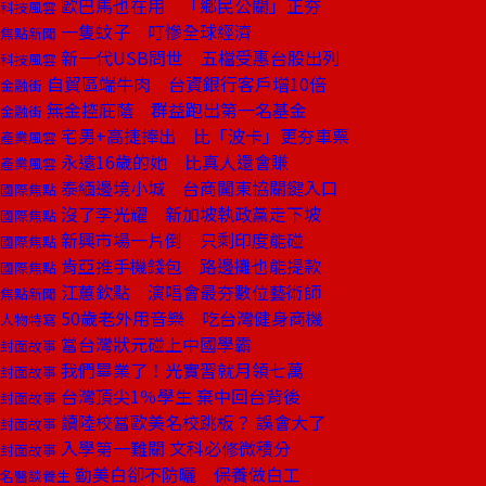
歐巴馬也在用 「鄉民公關」正夯
科技風雲
一隻蚊子 叮慘全球經濟
焦點新聞
新一代USB問世 五檔受惠台股出列
科技風雲
自貿區端牛肉 台資銀行客戶增10倍
金融街
無金控庇蔭 群益跑出第一名基金
金融街
宅男+高捷捧出 比「波卡」更夯車票
產業風雲
永遠16歲的她 比真人還會賺
產業風雲
泰緬邊境小城 台商闖東協關鍵入口
國際焦點
沒了李光耀 新加坡執政黨走下坡
國際焦點
新興市場一片倒 只剩印度能碰
國際焦點
肯亞推手機錢包 路邊攤也能提款
國際焦點
江蕙欽點 演唱會最夯數位藝術師
焦點新聞
50歲老外用音樂 吃台灣健身商機
人物特寫
當台灣狀元碰上中國學霸
封面故事
我們畢業了！光實習就月領七萬
封面故事
台灣頂尖1％學生 棄中回台背後
封面故事
讀陸校當歐美名校跳板？ 誤會大了
封面故事
入學第一難關 文科必修微積分
封面故事
勤美白卻不防曬 保養做白工
名醫談養生