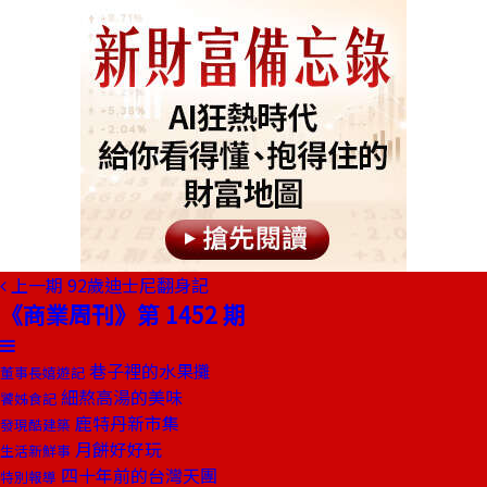
上一期
92歲迪士尼翻身記
《商業周刊》第 1452 期
巷子裡的水果攤
董事長嬉遊記
細熬高湯的美味
饕姊食記
鹿特丹新市集
發現酷建築
月餅好好玩
生活新鮮事
四十年前的台灣天團
特別報導