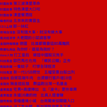
第三波漢堡革命
封面故事
特色漢堡大口咬
封面故事
漢堡餐酒搭
封面故事
北京來的實習生
編者的話
那一抹紅
CEO上線
沒有錯大事，就沒有做大事
商場自慢塾
大老闆的小菜請客學
風尚經濟學
德國 比誰都需要這80萬難民
金融時報精選
為你好，還是為我好？
教養私房話
打工皇后 被控中國股災兇手
View人物
歐巴馬也在用 「鄉民公關」正夯
科技風雲
一隻蚊子 叮慘全球經濟
焦點新聞
新一代USB問世 五檔受惠台股出列
科技風雲
自貿區端牛肉 台資銀行客戶增10倍
金融街
無金控庇蔭 群益跑出第一名基金
金融街
宅男+高捷捧出 比「波卡」更夯車票
產業風雲
永遠16歲的她 比真人還會賺
產業風雲
泰緬邊境小城 台商闖東協關鍵入口
國際焦點
沒了李光耀 新加坡執政黨走下坡
國際焦點