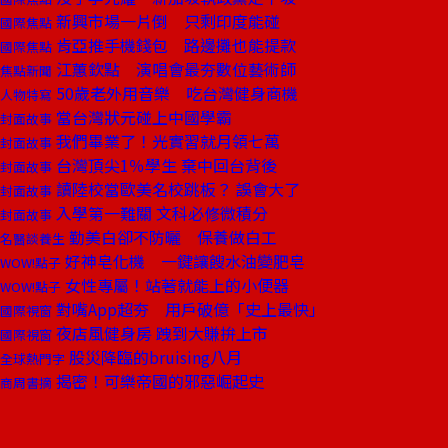
新興市場一片倒 只剩印度能碰
國際焦點
肯亞推手機錢包 路邊攤也能提款
國際焦點
江蕙欽點 演唱會最夯數位藝術師
焦點新聞
50歲老外用音樂 吃台灣健身商機
人物特寫
當台灣狀元碰上中國學霸
封面故事
我們畢業了！光實習就月領七萬
封面故事
台灣頂尖1％學生 棄中回台背後
封面故事
讀陸校當歐美名校跳板？ 誤會大了
封面故事
入學第一難關 文科必修微積分
封面故事
勤美白卻不防曬 保養做白工
名醫談養生
好神皂化機 一鍵讓餿水油變肥皂
WOW!點子
女性專屬！站著就能上的小便器
WOW!點子
對嘴App超夯 用戶破億「史上最快」
國際視窗
夜店風健身房 跩到大賺拚上市
國際視窗
股災降臨的bruising八月
全球熱門字
揭密！可樂帝國的邪惡崛起史
商周書摘