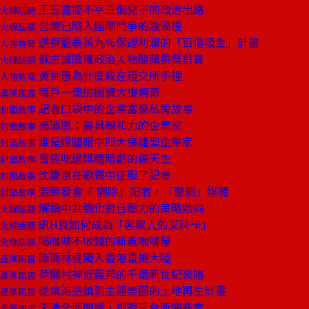
王玉雲擺不平三個兒子的政治出路
火線話題
台灣已陷入國際鬥爭的漩渦裡
火線話題
透視劉泰英九％保證利潤的「百億吸金」計畫
人物特寫
蘇志誠險獲政治人物酸蘋果獎首賞
火線話題
黃世惠為什麼栽在證交所手裡
人物特寫
每戶一億的國寶大樓傳奇
產業風雲
記者口袋中的企業富豪私房故事
封面故事
高清愿：最具親和力的企業家
封面故事
誰是媒體眼中四大梟雄型企業家
封面故事
曾經吃過媒體暗虧的楊天生
封面故事
沈慶京在歌聲中征服了記者
封面故事
張榮發會「 開除」記者，「懲罰」媒體
封面故事
解讀中共強化對台壓力的策略動向
火線話題
釩H良如何成為「客家人的艾科卡」
火線話題
喝咖啡不收錢的新黨咖啡屋
火線話題
陳清林要闖入香港直搗大陸
產業風雲
荷蘭村神近義邦的千億新世紀豪賭
產業風雲
從填海造鎮到主題樂園的土地再生計畫
產業風雲
李濤全面開講，挑戰三台新聞霸業
產業風雲