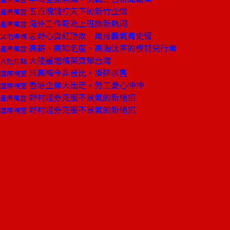
五百塊錢打天下的新竹企銀
產業風雲
海外工作蔚為上班族新熱潮
產業風雲
志野心貪紅頂敗 風骨義氣青史留
其他專欄
高薪、高知名度、高淘汰率的模特兒行業
產業風雲
大陸畫壇精英齊聚台灣
大陸焦點
米高梅今非昔比，掛牌求售
國際視窗
香港企業大出走，勞工憂心忡忡
國際視窗
野村證券克服不景氣的新絕招
產業風雲
野村證券克服不景氣的新絕招
國際視窗