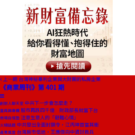
上一期
台灣神秘暴利企業與大財團的私房企業
《商業周刊》第 401 期
中共下一步會怎麼走？
創辦人聊天室
股市再跌四千億 財政部長就當下台
童再興專欄
注意生意人的「避難心情」
商場自慢塾
中共發出全面封鎖令，江丙坤首當其衝
火線話題
台灣房市低迷，王應傑向中資討救兵
產業風雲