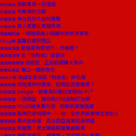
挑戰單車一日環島
特別報導
市集裡的京都
封面故事
神社前的千古叫賣聲
封面故事
職人擺攤比美競技場
封面故事
一個燈具廠小姐眼中的世界景氣
總編輯的話
當麵包遇到西瓜
CEO上線
愛貓愛狗愛旅行，然後呢？
商場自慢塾
比「快時尚」還要快
風尚經濟學
自拍狂 正掀起網購大革命
金融時報精選
像山一樣的存在
教養私房話
英國女星收回「柏金包」命名權
View人物
徐旭東併中嘉後 蔡明忠買壹電視？
焦點新聞
Google、臉書為何搶送免錢Wi-Fi？
科技風雲
一頂頭盔 讓你和莎拉波娃打法網
科技風雲
Win10推免費升級 微軟的豪賭盤算
科技風雲
股神巴菲特眼中……他，全世界最會做生意的人
商周書摘
兩大致命傷 馬來西亞淪東協最慘國
國際焦點
新趨勢！買太陽能股當電廠股東
科技風雲
魯蛇改造王 把媽寶、混混變頂尖業務
人物特寫