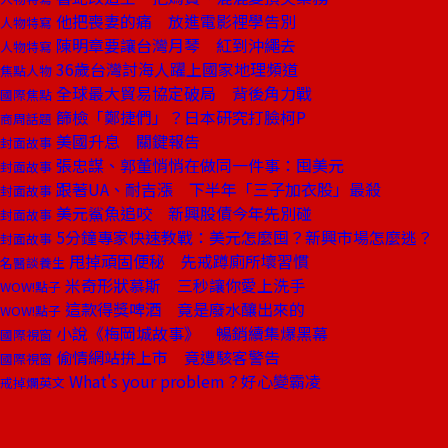
他把喪妻的痛 放進電影裡學告別
人物特寫
陳明章要讓台灣月琴 紅到沖繩去
人物特寫
36歲台灣討海人躍上國家地理頻道
焦點人物
全球最大貿易協定破局 背後角力戰
國際焦點
篩檢「鄭捷們」？日本研究打臉柯P
商周話題
美國升息 關鍵報告
封面故事
張忠謀、郭董悄悄在做同一件事：囤美元
封面故事
跟著UA、耐吉漲 下半年「三子加衣股」最殺
封面故事
美元鯊魚追咬 新興股債今年先別碰
封面故事
5分鐘專家快速教戰：美元怎麼囤？新興市場怎麼逃？
封面故事
甩掉頑固便秘 先戒蹲廁所壞習慣
名醫談養生
米奇形狀慕斯 三秒讓你愛上洗手
WOW!點子
這款得獎啤酒 竟是廢水釀出來的
WOW!點子
小說《梅岡城故事》 暢銷續集爆黑幕
國際視窗
偷情網站拚上市 竟遭駭客警告
國際視窗
What's your problem？好心變霸凌
戒掉爛英文