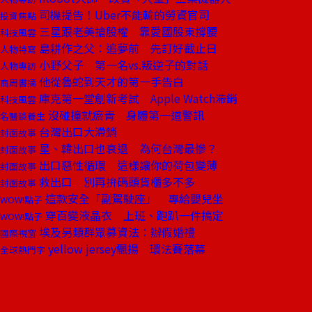
司機提告！Uber不能輸的勞資官司
投資焦點
三星跟老美搶股權 靠愛國股東撐腰
科技風雲
島耕作之父：追夢前 先訂好截止日
人物特寫
小野父子 第一名vs.叛逆子的對話
人物專訪
他從魯蛇到天才的第一手告白
商周書摘
庫克第一堂創新考試 Apple Watch滯銷
科技風雲
沒碰撞就瘀青 身體第一道警訊
名醫談養生
台灣出口大滯銷
封面故事
星、韓出口也衰退 為何台灣最慘？
封面故事
出口惡性循環 這樣讓你的荷包變薄
封面故事
救出口 別再拚碼頭貨櫃多不多
封面故事
這款安全「副駕駛座」 專給嬰兒坐
WOW!點子
穿百變液晶衣 上班、跑趴一件搞定
WOW!點子
埃及另類群眾募資法：辦假婚禮
國際視窗
yellow jersey飄揚 環法賽落幕
全球熱門字