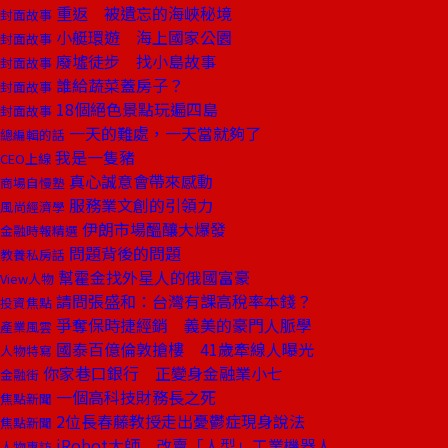
重返 被遺忘的海峽秘境
封面故事
小艇環遊 海上國家公園
封面故事
廢墟徒步 找小島故事
封面故事
誰給蔬菜蓋房子？
封面故事
18個絕色景點玩遍四島
封面故事
一天的難處，一天當就夠了
總編輯的話
我是一隻豬
CEO上線
真心誠意會帶來感動
商場自慢塾
服務業文創的引領力
風尚經濟學
伊朗市場醞釀大爆發
金融時報精選
問題背後的問題
教養私房話
幫霍金找外星人的俄國富豪
View人物
請問張盛和：台灣有課高稅率本錢？
投資焦點
爭奪保時捷經銷 義美的豪門人脈學
產業風雲
國泰百億倫敦搶樓 41歲牽線人曝光
人物特寫
你家巷口銀行 正變身金融業小七
金融街
一個高科技財務長之死
焦點新聞
2位長春藤教授走出憂鬱症現身說法
焦點新聞
iRobot大師 改賣「人型」工業機器人
人物專訪