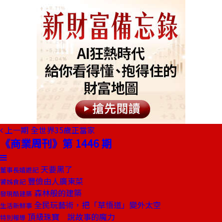
上一期
全世界35歲正當家
《商業周刊》第 1446 期
天要黑了
董事長嬉遊記
豐儉由人廣東菜
饕姊食記
森林般的建築
發現酷建築
全民玩藝術，把「草悟道」變外太空
生活新鮮事
頂級珠寶 說故事的魔力
特別報導