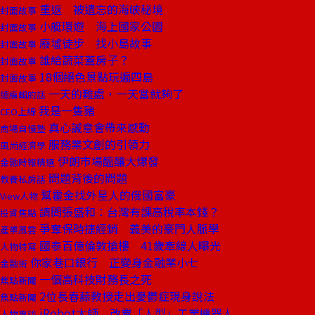
重返 被遺忘的海峽秘境
封面故事
小艇環遊 海上國家公園
封面故事
廢墟徒步 找小島故事
封面故事
誰給蔬菜蓋房子？
封面故事
18個絕色景點玩遍四島
封面故事
一天的難處，一天當就夠了
總編輯的話
我是一隻豬
CEO上線
真心誠意會帶來感動
商場自慢塾
服務業文創的引領力
風尚經濟學
伊朗市場醞釀大爆發
金融時報精選
問題背後的問題
教養私房話
幫霍金找外星人的俄國富豪
View人物
請問張盛和：台灣有課高稅率本錢？
投資焦點
爭奪保時捷經銷 義美的豪門人脈學
產業風雲
國泰百億倫敦搶樓 41歲牽線人曝光
人物特寫
你家巷口銀行 正變身金融業小七
金融街
一個高科技財務長之死
焦點新聞
2位長春藤教授走出憂鬱症現身說法
焦點新聞
iRobot大師 改賣「人型」工業機器人
人物專訪