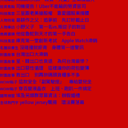
司機提告！Uber不能輸的勞資官司
投資焦點
三星跟老美搶股權 靠愛國股東撐腰
科技風雲
島耕作之父：追夢前 先訂好截止日
人物特寫
小野父子 第一名vs.叛逆子的對話
人物專訪
他從魯蛇到天才的第一手告白
商周書摘
庫克第一堂創新考試 Apple Watch滯銷
科技風雲
沒碰撞就瘀青 身體第一道警訊
名醫談養生
台灣出口大滯銷
封面故事
星、韓出口也衰退 為何台灣最慘？
封面故事
出口惡性循環 這樣讓你的荷包變薄
封面故事
救出口 別再拚碼頭貨櫃多不多
封面故事
這款安全「副駕駛座」 專給嬰兒坐
WOW!點子
穿百變液晶衣 上班、跑趴一件搞定
WOW!點子
埃及另類群眾募資法：辦假婚禮
國際視窗
yellow jersey飄揚 環法賽落幕
全球熱門字