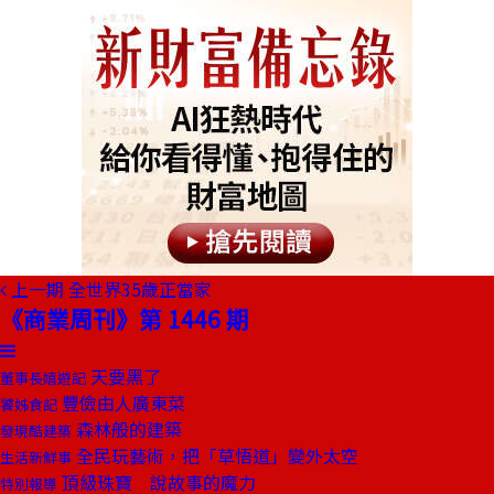
上一期
全世界35歲正當家
《商業周刊》第 1446 期
天要黑了
董事長嬉遊記
豐儉由人廣東菜
饕姊食記
森林般的建築
發現酷建築
全民玩藝術，把「草悟道」變外太空
生活新鮮事
頂級珠寶 說故事的魔力
特別報導