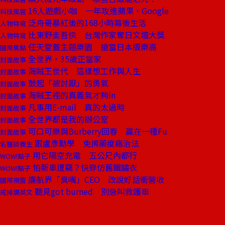
16人遊戲小咖 一年攻進蘋果、Google
科技風雲
泛舟哥暴紅後的168小時幕後生活
人物特寫
比東野圭吾快 台灣作家奪日文壇大獎
人物特寫
任天堂蓋主題樂園 搶當日本版樂高
國際焦點
全世界，35歲正當家
封面故事
海賊王世代 這樣想工作與人生
封面故事
鼓起「被討厭」的勇氣
封面故事
海賊王裡的真義氣才夠in
封面故事
凡事用E-mail 真的太過時
封面故事
全世界都是我的辦公室
封面故事
可口可樂與Burberry回春 贏在一種Fu
封面故事
跟盧彥勳學 免擦藥痠痛治法
名醫談養生
用它隔空充電 五公尺內都行
WOW!點子
怕新車遭竊？快穿仿舊鐵鏽衣
WOW!點子
廉航界「臭嘴」CEO 改說好話衝營收
國際視窗
聽見got burned 別急叫救護車
戒掉爛英文