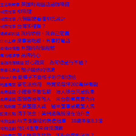
英國時尚圈話題咖啡館
生活新鮮事
柳宗理
封面故事
六個關鍵看懂柳氏設計
封面故事
台灣哪裡買？
封面故事
我的頭銜，我自己定義
總編輯的話
沒事常吃飯，有事打電話
CEO上線
有趣的殺價經驗
商場自慢塾
品牌的心
風尚經濟學
好心政策 為何總是行不通？
金融時報精選
親子關係的微調
教養私房話
要褲子不要核子的伊朗總統
View人物
豪宅法拍潮 帝寶陷每坪200萬保衛戰
地產風雲
小確幸不敵低薪 港人移台只是假象
商周話題
兩個香港年輕人 來台創業真實告白
商周話題
王品董座大戰 過半董事是戴董人馬
焦點新聞
滿手現金！美網路飆股沒在怕升息
投資焦點
AV男優變紐約房產冠軍 38歲年賺8.3億
特別企劃
他1/4生意來自按讚數
特別企劃
無人機元年啟動 哪些台廠能沾光？
科技風雲