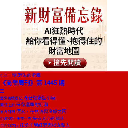
上一期
消失的老鷹
《商業周刊》第 1445 期
背著枷鎖逛小廟
董事長嬉遊記
帶保護罩的紅酒
開瓶之前
便當，在熱情與冷靜之間
旅食隨想
失去人心的旅店
GARY的一千零一夜
托斯卡尼紅酒與松露獵人
世界超旅行