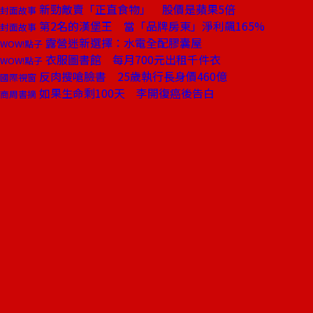
新勁敵賣「正直食物」 股價是蘋果5倍
封面故事
第2名的漢堡王 當「品牌房東」淨利飆165%
封面故事
露營迷新選擇：水電全配膠囊屋
WOW!點子
衣服圖書館 每月700元出租千件衣
WOW!點子
反肉搜嗆臉書 25歲執行長身價460億
國際視窗
如果生命剩100天 李開復癌後告白
商周書摘