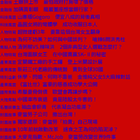
土銀拚上市 最怕政府打房壞了價格
金融街
加碼買彰銀 龍巖董座想當銀行家？
金融街
山寨版Gogoro 便宜八成的背後真相
科技風雲
晶圓女將的彎腰學 成功收服日本人
科技風雲
超微連虧3年 要靠這個台灣女生翻身
人物特寫
為何不訪美？如何與中國談判？ 嗆辣6問洪秀柱
人物特寫
清粥蔡VS.辣味洪 2個非典型女人選戰怎麼打？
焦點人物
台灣面膜女王 在中國賣贏SK–Ⅱ的秘密
人物特寫
宜蘭鐵工廠的手工鑼 登上米蘭設計展
產業風雲
新莊三代老廠的傳統鼓 賣到全球30國
產業風雲
休學、閃婚、何時不靠爸 金惟純父女5大麻辣對話
特別企劃
《富比世》富豪的慈善成功學大公開
產業風雲
希臘要脅倒債 歐盟會再讓步嗎？
國際焦點
中國車市衰退 竟是陸股太牛害的！
大陸焦點
抽血會瘀青 代表凝血功能差？
名醫談養生
麥當勞子公司 撤出台灣！
封面故事
獨家還原：麥當勞「拍賣」自己現場
封面故事
10年前就啟動改革 速食之王為何仍陷泥淖？
封面故事
大麥克指數、McJob 麥當勞改變世界9件事
封面故事