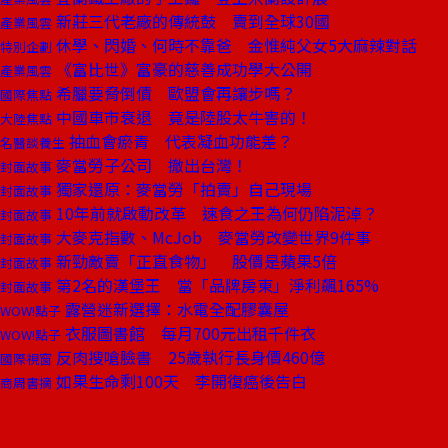
新莊三代老廠的傳統鼓 賣到全球30國
產業風雲
休學、閃婚、何時不靠爸 金惟純父女5大麻辣對話
特別企劃
《富比世》富豪的慈善成功學大公開
產業風雲
希臘要脅倒債 歐盟會再讓步嗎？
國際焦點
中國車市衰退 竟是陸股太牛害的！
大陸焦點
抽血會瘀青 代表凝血功能差？
名醫談養生
麥當勞子公司 撤出台灣！
封面故事
獨家還原：麥當勞「拍賣」自己現場
封面故事
10年前就啟動改革 速食之王為何仍陷泥淖？
封面故事
大麥克指數、McJob 麥當勞改變世界9件事
封面故事
新勁敵賣「正直食物」 股價是蘋果5倍
封面故事
第2名的漢堡王 當「品牌房東」淨利飆165%
封面故事
露營迷新選擇：水電全配膠囊屋
WOW!點子
衣服圖書館 每月700元出租千件衣
WOW!點子
反肉搜嗆臉書 25歲執行長身價460億
國際視窗
如果生命剩100天 李開復癌後告白
商周書摘