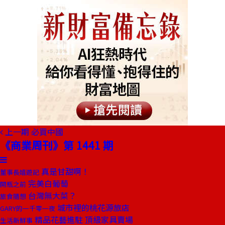
上一期
必買中國
《商業周刊》第 1441 期
真是甘甜啊！
董事長嬉遊記
完美白葡萄
開瓶之前
台灣無大菜？
旅食隨想
城市裡的桃花源旅店
GARY的一千零一夜
精品花藝進駐 頂級家具賣場
生活新鮮事