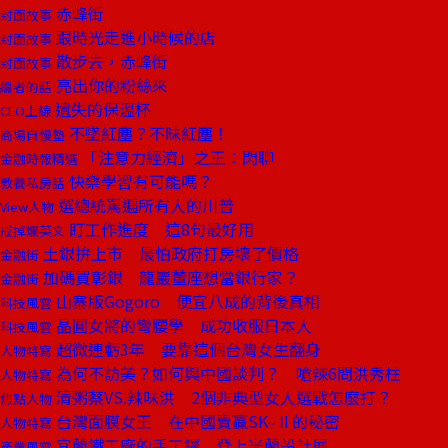
赤峰街
封面故事
跟時光走進小時候的店
封面故事
散步去，赤峰街
封面故事
亮出你的粉絲來
編者的話
遺失的保溫杯
CEO上線
不墜紅塵？不昧紅塵！
商場自慢塾
「注意力經濟」之王：閃聊
金融時報精選
快樂學習有可能嗎？
教養私房話
選總統罵遍所有人的川普
View人物
盯工作進度 這8句最好用
戒掉爛英文
土銀拚上市 最怕政府打房壞了價格
金融街
加碼買彰銀 龍巖董座想當銀行家？
金融街
山寨版Gogoro 便宜八成的背後真相
科技風雲
晶圓女將的彎腰學 成功收服日本人
科技風雲
超微連虧3年 要靠這個台灣女生翻身
人物特寫
為何不訪美？如何與中國談判？ 嗆辣6問洪秀柱
人物特寫
清粥蔡VS.辣味洪 2個非典型女人選戰怎麼打？
焦點人物
台灣面膜女王 在中國賣贏SK–Ⅱ的秘密
人物特寫
宜蘭鐵工廠的手工鑼 登上米蘭設計展
產業風雲