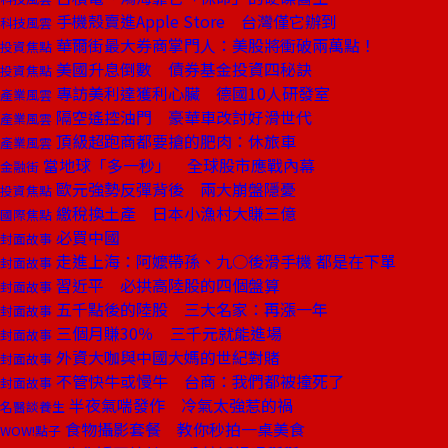
手機殼賣進Apple Store 台灣僅它辦到
科技風雲
華爾街最大券商掌門人：美股將衝破兩萬點！
投資焦點
美國升息倒數 債券基金投資四秘訣
投資焦點
專訪美利達獲利心臟 德國10人研發室
產業風雲
隔空遙控油門 豪華車改討好滑世代
產業風雲
頂級超跑商都要搶的肥肉：休旅車
產業風雲
當地球「多一秒」 全球股市應戰內幕
金融街
歐元強勢反彈背後 兩大崩盤隱憂
投資焦點
繳稅換土產 日本小漁村大賺三億
國際焦點
必買中國
封面故事
走進上海：阿嬤帶孫、九○後滑手機 都是在下單
封面故事
習近平 必拱高陸股的四個盤算
封面故事
五千點後的陸股 三大名家：再漲一年
封面故事
三個月賺30％ 三千元就能進場
封面故事
外資大咖與中國大媽的世紀對賭
封面故事
不管快牛或慢牛 台商：我們都被撞死了
封面故事
半夜氣喘發作 冷氣太強惹的禍
名醫談養生
食物攝影套餐 教你秒拍一桌美食
WOW!點子