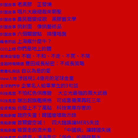
老黑膠 正發燒
封面故事
唱片大廠總裁來朝聖
封面故事
農民曆變成歌 黑膠藝文學
封面故事
挑封面 像挑藝術品
封面故事
六個關鍵點 搞懂唱盤
封面故事
上海瘋什麼牛？
編者的話
你們是地上的鹽
CEO上線
不戰、不和、不走、不死、不降
商場自慢塾
豐田成長秘密：不成長策略
金融時報精選
自以為是的愛
教養私房話
涉逃稅1.4億元的足球金童
View人物
企業名人給畢業生的3句話
全球熱門字
不怕紅色供應鏈 大立光最強的兩大武器
科技風雲
端出超旗艦規格 可成靠蘋果再旺三年
科技風雲
台股上不了萬點 科技業庫存害的
投資焦點
政府失靈！韓國崩壞啟示錄
焦點新聞
首爾變空城！ 四大錯誤讓MERS失控
焦點新聞
被買走的濟州島！ 「中國病」讓韓國失速
焦點新聞
台積電、鴻海靠它「保命」的硬碟醫生
科技風雲