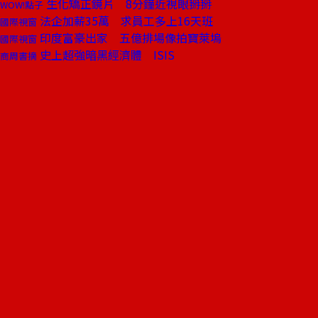
生化矯正鏡片 8分鐘近視眼掰掰
WOW!點子
法企加薪35萬 求員工多上16天班
國際視窗
印度富豪出家 五億排場像拍寶萊塢
國際視窗
史上超強暗黑經濟體 ISIS
商周書摘