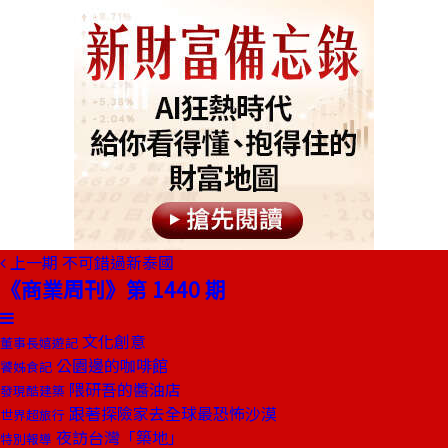
上一期
不可錯過新泰國
《商業周刊》第 1440 期
文化創意
董事長嬉遊記
公園邊的咖啡館
饕姊食記
隈研吾的醬油店
發現酷建築
跟著探險家去全球最恐怖沙漠
世界超旅行
夜訪台灣「築地」
特別報導