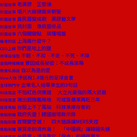
老黑膠 正發燒
封面故事
唱片大廠總裁來朝聖
封面故事
農民曆變成歌 黑膠藝文學
封面故事
挑封面 像挑藝術品
封面故事
六個關鍵點 搞懂唱盤
封面故事
上海瘋什麼牛？
編者的話
你們是地上的鹽
CEO上線
不戰、不和、不走、不死、不降
商場自慢塾
豐田成長秘密：不成長策略
金融時報精選
自以為是的愛
教養私房話
涉逃稅1.4億元的足球金童
View人物
企業名人給畢業生的3句話
全球熱門字
不怕紅色供應鏈 大立光最強的兩大武器
科技風雲
端出超旗艦規格 可成靠蘋果再旺三年
科技風雲
台股上不了萬點 科技業庫存害的
投資焦點
政府失靈！韓國崩壞啟示錄
焦點新聞
首爾變空城！ 四大錯誤讓MERS失控
焦點新聞
被買走的濟州島！ 「中國病」讓韓國失速
焦點新聞
台積電、鴻海靠它「保命」的硬碟醫生
科技風雲