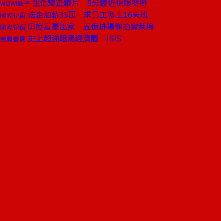
生化矯正鏡片 8分鐘近視眼掰掰
WOW!點子
法企加薪35萬 求員工多上16天班
國際視窗
印度富豪出家 五億排場像拍寶萊塢
國際視窗
史上超強暗黑經濟體 ISIS
商周書摘