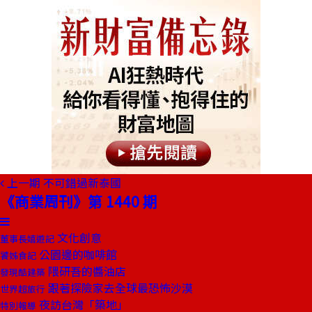
上一期
不可錯過新泰國
《商業周刊》第 1440 期
文化創意
董事長嬉遊記
公園邊的咖啡館
饕姊食記
隈研吾的醬油店
發現酷建築
跟著探險家去全球最恐怖沙漠
世界超旅行
夜訪台灣「築地」
特別報導