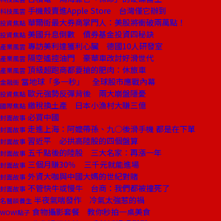
手機殼賣進Apple Store 台灣僅它辦到
科技風雲
華爾街最大券商掌門人：美股將衝破兩萬點！
投資焦點
美國升息倒數 債券基金投資四秘訣
投資焦點
專訪美利達獲利心臟 德國10人研發室
產業風雲
隔空遙控油門 豪華車改討好滑世代
產業風雲
頂級超跑商都要搶的肥肉：休旅車
產業風雲
當地球「多一秒」 全球股市應戰內幕
金融街
歐元強勢反彈背後 兩大崩盤隱憂
投資焦點
繳稅換土產 日本小漁村大賺三億
國際焦點
必買中國
封面故事
走進上海：阿嬤帶孫、九○後滑手機 都是在下單
封面故事
習近平 必拱高陸股的四個盤算
封面故事
五千點後的陸股 三大名家：再漲一年
封面故事
三個月賺30％ 三千元就能進場
封面故事
外資大咖與中國大媽的世紀對賭
封面故事
不管快牛或慢牛 台商：我們都被撞死了
封面故事
半夜氣喘發作 冷氣太強惹的禍
名醫談養生
食物攝影套餐 教你秒拍一桌美食
WOW!點子