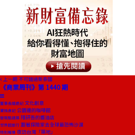
上一期
不可錯過新泰國
《商業周刊》第 1440 期
文化創意
董事長嬉遊記
公園邊的咖啡館
饕姊食記
隈研吾的醬油店
發現酷建築
跟著探險家去全球最恐怖沙漠
世界超旅行
夜訪台灣「築地」
特別報導