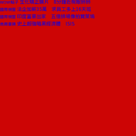
生化矯正鏡片 8分鐘近視眼掰掰
WOW!點子
法企加薪35萬 求員工多上16天班
國際視窗
印度富豪出家 五億排場像拍寶萊塢
國際視窗
史上超強暗黑經濟體 ISIS
商周書摘