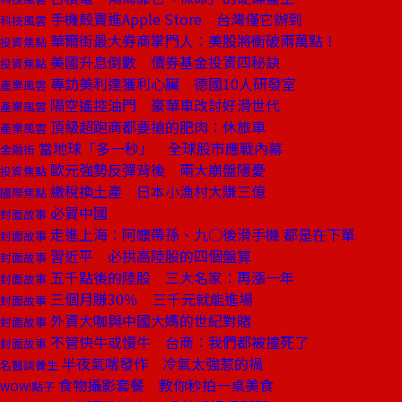
手機殼賣進Apple Store 台灣僅它辦到
科技風雲
華爾街最大券商掌門人：美股將衝破兩萬點！
投資焦點
美國升息倒數 債券基金投資四秘訣
投資焦點
專訪美利達獲利心臟 德國10人研發室
產業風雲
隔空遙控油門 豪華車改討好滑世代
產業風雲
頂級超跑商都要搶的肥肉：休旅車
產業風雲
當地球「多一秒」 全球股市應戰內幕
金融街
歐元強勢反彈背後 兩大崩盤隱憂
投資焦點
繳稅換土產 日本小漁村大賺三億
國際焦點
必買中國
封面故事
走進上海：阿嬤帶孫、九○後滑手機 都是在下單
封面故事
習近平 必拱高陸股的四個盤算
封面故事
五千點後的陸股 三大名家：再漲一年
封面故事
三個月賺30％ 三千元就能進場
封面故事
外資大咖與中國大媽的世紀對賭
封面故事
不管快牛或慢牛 台商：我們都被撞死了
封面故事
半夜氣喘發作 冷氣太強惹的禍
名醫談養生
食物攝影套餐 教你秒拍一桌美食
WOW!點子