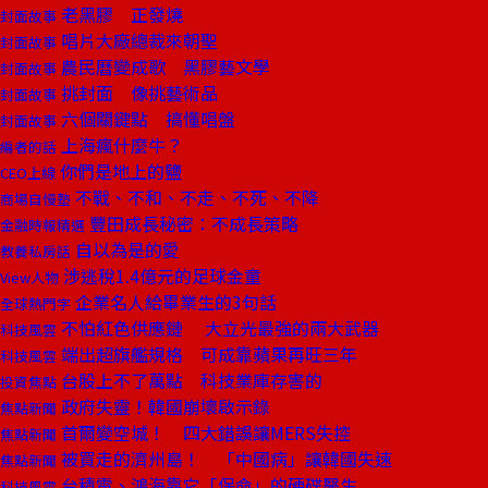
老黑膠 正發燒
封面故事
唱片大廠總裁來朝聖
封面故事
農民曆變成歌 黑膠藝文學
封面故事
挑封面 像挑藝術品
封面故事
六個關鍵點 搞懂唱盤
封面故事
上海瘋什麼牛？
編者的話
你們是地上的鹽
CEO上線
不戰、不和、不走、不死、不降
商場自慢塾
豐田成長秘密：不成長策略
金融時報精選
自以為是的愛
教養私房話
涉逃稅1.4億元的足球金童
View人物
企業名人給畢業生的3句話
全球熱門字
不怕紅色供應鏈 大立光最強的兩大武器
科技風雲
端出超旗艦規格 可成靠蘋果再旺三年
科技風雲
台股上不了萬點 科技業庫存害的
投資焦點
政府失靈！韓國崩壞啟示錄
焦點新聞
首爾變空城！ 四大錯誤讓MERS失控
焦點新聞
被買走的濟州島！ 「中國病」讓韓國失速
焦點新聞
台積電、鴻海靠它「保命」的硬碟醫生
科技風雲