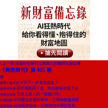
上一期
台灣神秘暴利企業與大財團的私房企業
《商業周刊》第 401 期
中共下一步會怎麼走？
創辦人聊天室
股市再跌四千億 財政部長就當下台
童再興專欄
注意生意人的「避難心情」
商場自慢塾
中共發出全面封鎖令，江丙坤首當其衝
火線話題
台灣房市低迷，王應傑向中資討救兵
產業風雲