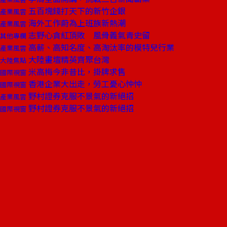
五百塊錢打天下的新竹企銀
產業風雲
海外工作蔚為上班族新熱潮
產業風雲
志野心貪紅頂敗 風骨義氣青史留
其他專欄
高薪、高知名度、高淘汰率的模特兒行業
產業風雲
大陸畫壇精英齊聚台灣
大陸焦點
米高梅今非昔比，掛牌求售
國際視窗
香港企業大出走，勞工憂心忡忡
國際視窗
野村證券克服不景氣的新絕招
產業風雲
野村證券克服不景氣的新絕招
國際視窗