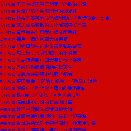
王玉雲擺不平三個兒子的政治出路
火線話題
台灣已陷入國際鬥爭的漩渦裡
火線話題
透視劉泰英九％保證利潤的「百億吸金」計畫
人物特寫
蘇志誠險獲政治人物酸蘋果獎首賞
火線話題
黃世惠為什麼栽在證交所手裡
人物特寫
每戶一億的國寶大樓傳奇
產業風雲
記者口袋中的企業富豪私房故事
封面故事
高清愿：最具親和力的企業家
封面故事
誰是媒體眼中四大梟雄型企業家
封面故事
曾經吃過媒體暗虧的楊天生
封面故事
沈慶京在歌聲中征服了記者
封面故事
張榮發會「 開除」記者，「懲罰」媒體
封面故事
解讀中共強化對台壓力的策略動向
火線話題
釩H良如何成為「客家人的艾科卡」
火線話題
喝咖啡不收錢的新黨咖啡屋
火線話題
陳清林要闖入香港直搗大陸
產業風雲
荷蘭村神近義邦的千億新世紀豪賭
產業風雲
從填海造鎮到主題樂園的土地再生計畫
產業風雲
李濤全面開講，挑戰三台新聞霸業
產業風雲