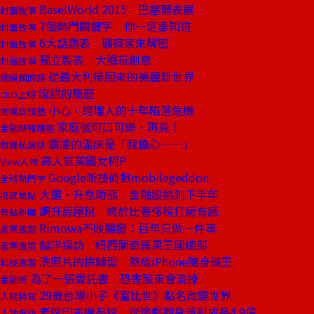
BaselWorld 2015 巴塞爾表展
封面故事
7個熱門關鍵字 你一定要知道
封面故事
6大話題表 觀察家來解密
封面故事
獨立製表 大膽玩創意
封面故事
從義大利帶回來的美麗新世界
總編輯的話
說謊的履歷
CEO上線
小心，經理人的十年陷落危機
商場自慢塾
家庭號可口可樂，再見！
金融時報精選
霸凌的溫床是「我擔心⋯⋯」
教養私房話
高人氣英國女柯P
View人物
Google新技術掀mobilegeddon
全球熱門字
大選、升息助漲 金融股熱到下半年
投資焦點
調升房屋稅 終於比奢侈稅打房有感
焦點新聞
Rimowa不敗關鍵：百年只做一件事
產業風雲
越洋探訪 紐西蘭奇異果王國總部
產業風雲
洗照片的拚轉型 熬成iPhone隨身碟王
科技風雲
為了一張委託書 恐害股東會流掉
金融街
29歲台灣小子《富比世》點名改變世界
人物特寫
老牌印表機品牌 從慘虧翻身淨利成長4.9倍
人物專訪