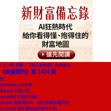
上一期
直擊！《復仇者聯盟》創意基地
《商業周刊》第 1434 期
紅與綠
董事長嬉遊記
巾幗上菜
饕姊食記
另類市政廳
發現酷建築
風格筆記本 搭出四萬多種可能
特別報導
鑲在玻璃盒的藝文沙龍
生活新鮮事