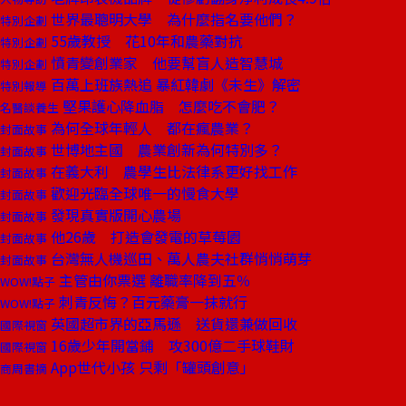
世界最聰明大學 為什麼指名要他們？
特別企劃
55歲教授 花10年和農藥對抗
特別企劃
憤青變創業家 他要幫盲人造智慧城
特別企劃
百萬上班族熱追 暴紅韓劇《未生》解密
特別報導
堅果護心降血脂 怎麼吃不會肥？
名醫談養生
為何全球年輕人 都在瘋農業？
封面故事
世博地主國 農業創新為何特別多？
封面故事
在義大利 農學生比法律系更好找工作
封面故事
歡迎光臨全球唯一的慢食大學
封面故事
發現真實版開心農場
封面故事
他26歲 打造會發電的草莓園
封面故事
台灣無人機巡田、萬人農夫社群悄悄萌芽
封面故事
主管由你票選 離職率降到五％
WOW!點子
刺青反悔？百元藥膏一抹就行
WOW!點子
英國超市界的亞馬遜 送貨還兼做回收
國際視窗
16歲少年開當鋪 攻300億二手球鞋財
國際視窗
App世代小孩 只剩「罐頭創意」
商周書摘