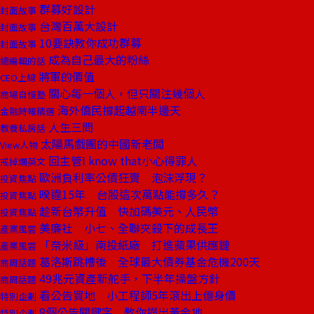
群募好設計
封面故事
台灣百萬大設計
封面故事
10要訣教你成功群募
封面故事
成為自己最大的粉絲
總編輯的話
將軍的價值
CEO上線
關心每一個人，但只關注幾個人
商場自慢塾
海外僑民撐起越南半邊天
金融時報精選
人生三問
教養私房話
太陽馬戲團的中國新老闆
View人物
回主管I know that小心得罪人
戒掉爛英文
歐洲負利率公債狂賣 泡沫浮現？
投資焦點
暌違15年 台股這次萬點能撐多久？
投資焦點
趁新台幣升值 快加碼美元、人民幣
投資焦點
美廉社 小七、全聯夾殺下的成長王
產業風雲
「奈米級」南投紙廠 打進蘋果供應鏈
產業風雲
葛洛斯跳槽後 全球最大債券基金危機200天
商周話題
49兆元資產新舵手，下半年操盤方針
商周話題
看公告買地 小工程師5年滾出上億身價
特別企劃
8個公告關鍵字 教你撈出黃金地
特別企劃