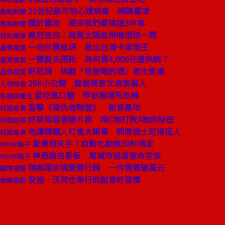
21世紀最可怕心理病毒 網路霸凌
焦點新聞
關於霸凌 原來我們都搞錯5件事
焦點新聞
瘋狂告白：我駕太陽能飛機環球一周
特別報導
一句抄襲批評 激出台灣卡車燈王
產業風雲
一雙農夫雨靴 為何賣4,000元還熱銷？
產業風雲
軒尼詩 挑戰「爸爸喝的酒」老化焦慮
產業風雲
26K小公關 變最厲害文青策展人
人物特寫
愛吃進口鹽 甲狀腺隱形危機
名醫談養生
直擊《復仇者聯盟》 創意基地
封面故事
好萊塢最會賺片商 用C咖打敗A咖的秘密
封面故事
他讓鋼鐵人打進大銀幕 問鼎迪士尼接班人
封面故事
愛美怕失手？自動化妝機30秒搞定
WOW!點子
神奇廣告看板 幫城市過濾要命空氣
WOW!點子
瑞典雨衣搞憂鬱行銷 一件賣價破萬元
國際視窗
安迪．沃荷也奉行的創意好習慣
商周書摘