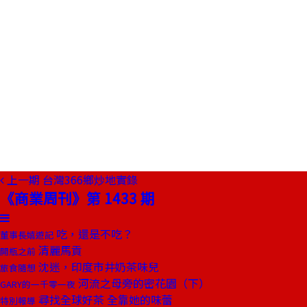
上一期
台灣366鄉炒地實錄
《商業周刊》第 1433 期
吃，還是不吃？
董事長嬉遊記
清麗馬貢
開瓶之前
沈迷，印度市井奶茶味兒
旅食隨想
河流之母旁的密花園（下）
GARY的一千零一夜
尋找全球好茶 全靠她的味蕾
特別報導