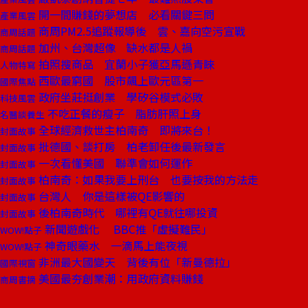
開一間賺錢的夢想店 必看關鍵三問
產業風雲
商周PM2.5追蹤報導後 雲、嘉向空污宣戰
商周話題
加州、台灣超像 缺水都是人禍
商周話題
拍照搜商品 宜蘭小子獲亞馬遜青睞
人物特寫
西歐最窮國 股市飆上歐元區第一
國際焦點
政府坐莊挺創業 學矽谷模式必敗
科技風雲
不吃正餐的瘦子 脂肪肝照上身
名醫談養生
全球經濟救世主柏南奇 即將來台！
封面故事
批德國、談打房 柏老卸任後最新發言
封面故事
一次看懂美國 聯準會如何運作
封面故事
柏南奇：如果我要上刑台 也要按我的方法走
封面故事
台灣人 你是這樣被QE影響的
封面故事
後柏南奇時代 哪裡有QE就往哪投資
封面故事
新聞遊戲化 BBC推「虛擬難民」
WOW!點子
神奇眼藥水 一滴馬上能夜視
WOW!點子
非洲最大國變天 背後有位「新曼德拉」
國際視窗
美國最夯創業潮：用政府資料賺錢
商周書摘