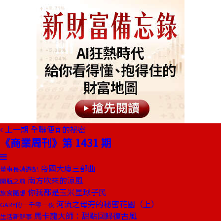
上一期
全聯便宜的祕密
《商業周刊》第 1431 期
帝國大廈三部曲
董事長嬉遊記
南方吹來的涼風
開瓶之前
你我都是玉米星球子民
旅食隨想
河流之母旁的秘密花園（上）
GARY的一千零一夜
馬卡龍大師：甜點回歸復古風
生活新鮮事