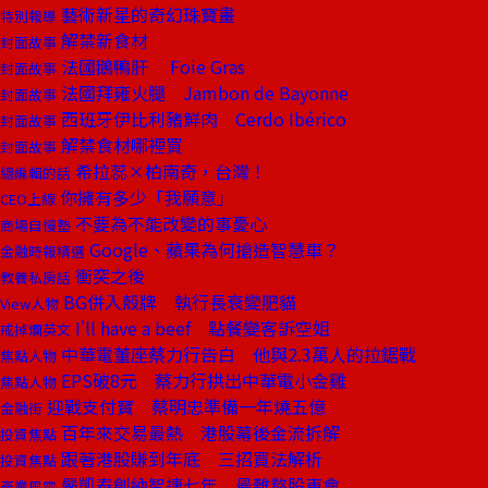
藝術新星的奇幻珠寶畫
特別報導
解禁新食材
封面故事
法國鵝鴨肝 Foie Gras
封面故事
法國拜雍火腿 Jambon de Bayonne
封面故事
西班牙伊比利豬鮮肉 Cerdo Ibérico
封面故事
解禁食材哪裡買
封面故事
希拉蕊×柏南奇，台灣！
總編輯的話
你擁有多少「我願意」
CEO上線
不要為不能改變的事憂心
商場自慢塾
Google、蘋果為何搶造智慧車？
金融時報精選
衝突之後
教養私房話
BG併入殼牌 執行長衰變肥貓
View人物
I'll have a beef 點餐變客訴空姐
戒掉爛英文
中華電董座蔡力行告白 他與2.3萬人的拉鋸戰
焦點人物
EPS破8元 蔡力行拱出中華電小金雞
焦點人物
迎戰支付寶 蔡明忠準備一年燒五億
金融街
百年來交易最熱 港股幕後金流拆解
投資焦點
跟著港股賺到年底 三招買法解析
投資焦點
嚴凱泰創納智捷七年 最難熬股東會
產業風雲