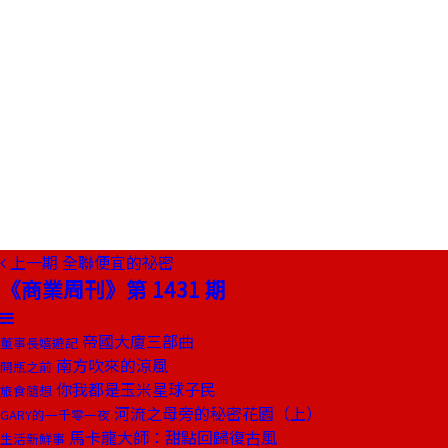
上一期
全聯便宜的祕密
《商業周刊》第 1431 期
帝國大廈三部曲
董事長嬉遊記
南方吹來的涼風
開瓶之前
你我都是玉米星球子民
旅食隨想
河流之母旁的秘密花園（上）
GARY的一千零一夜
馬卡龍大師：甜點回歸復古風
生活新鮮事