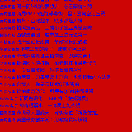
開一間賺錢的夢想店 必看關鍵三問
產業風雲
商周PM2.5追蹤報導後 雲、嘉向空污宣戰
商周話題
加州、台灣超像 缺水都是人禍
商周話題
拍照搜商品 宜蘭小子獲亞馬遜青睞
人物特寫
西歐最窮國 股市飆上歐元區第一
國際焦點
政府坐莊挺創業 學矽谷模式必敗
科技風雲
不吃正餐的瘦子 脂肪肝照上身
名醫談養生
全球經濟救世主柏南奇 即將來台！
封面故事
批德國、談打房 柏老卸任後最新發言
封面故事
一次看懂美國 聯準會如何運作
封面故事
柏南奇：如果我要上刑台 也要按我的方法走
封面故事
台灣人 你是這樣被QE影響的
封面故事
後柏南奇時代 哪裡有QE就往哪投資
封面故事
新聞遊戲化 BBC推「虛擬難民」
WOW!點子
神奇眼藥水 一滴馬上能夜視
WOW!點子
非洲最大國變天 背後有位「新曼德拉」
國際視窗
美國最夯創業潮：用政府資料賺錢
商周書摘