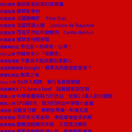
藝術新星的奇幻珠寶畫
特別報導
解禁新食材
封面故事
法國鵝鴨肝 Foie Gras
封面故事
法國拜雍火腿 Jambon de Bayonne
封面故事
西班牙伊比利豬鮮肉 Cerdo Ibérico
封面故事
解禁食材哪裡買
封面故事
希拉蕊×柏南奇，台灣！
總編輯的話
你擁有多少「我願意」
CEO上線
不要為不能改變的事憂心
商場自慢塾
Google、蘋果為何搶造智慧車？
金融時報精選
衝突之後
教養私房話
BG併入殼牌 執行長衰變肥貓
View人物
I'll have a beef 點餐變客訴空姐
戒掉爛英文
中華電董座蔡力行告白 他與2.3萬人的拉鋸戰
焦點人物
EPS破8元 蔡力行拱出中華電小金雞
焦點人物
迎戰支付寶 蔡明忠準備一年燒五億
金融街
百年來交易最熱 港股幕後金流拆解
投資焦點
跟著港股賺到年底 三招買法解析
投資焦點
嚴凱泰創納智捷七年 最難熬股東會
產業風雲