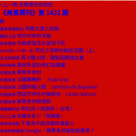
上一期
全聯便宜的祕密
《商業周刊》第 1431 期
帝國大廈三部曲
董事長嬉遊記
南方吹來的涼風
開瓶之前
你我都是玉米星球子民
旅食隨想
河流之母旁的秘密花園（上）
GARY的一千零一夜
馬卡龍大師：甜點回歸復古風
生活新鮮事
藝術新星的奇幻珠寶畫
特別報導
解禁新食材
封面故事
法國鵝鴨肝 Foie Gras
封面故事
法國拜雍火腿 Jambon de Bayonne
封面故事
西班牙伊比利豬鮮肉 Cerdo Ibérico
封面故事
解禁食材哪裡買
封面故事
希拉蕊×柏南奇，台灣！
總編輯的話
你擁有多少「我願意」
CEO上線
不要為不能改變的事憂心
商場自慢塾
Google、蘋果為何搶造智慧車？
金融時報精選