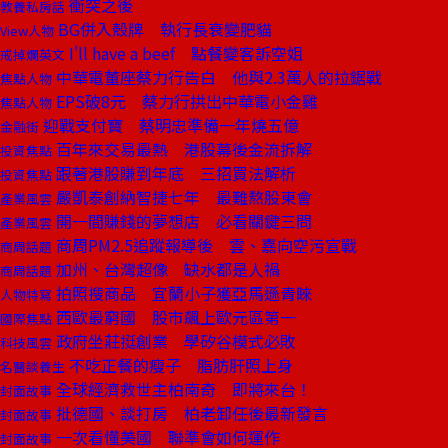
衝突之後
教養私房話
BG併入殼牌 執行長衰變肥貓
View人物
I'll have a beef 點餐變客訴空姐
戒掉爛英文
中華電董座蔡力行告白 他與2.3萬人的拉鋸戰
焦點人物
EPS破8元 蔡力行拱出中華電小金雞
焦點人物
迎戰支付寶 蔡明忠準備一年燒五億
金融街
百年來交易最熱 港股幕後金流拆解
投資焦點
跟著港股賺到年底 三招買法解析
投資焦點
嚴凱泰創納智捷七年 最難熬股東會
產業風雲
開一間賺錢的夢想店 必看關鍵三問
產業風雲
商周PM2.5追蹤報導後 雲、嘉向空污宣戰
商周話題
加州、台灣超像 缺水都是人禍
商周話題
拍照搜商品 宜蘭小子獲亞馬遜青睞
人物特寫
西歐最窮國 股市飆上歐元區第一
國際焦點
政府坐莊挺創業 學矽谷模式必敗
科技風雲
不吃正餐的瘦子 脂肪肝照上身
名醫談養生
全球經濟救世主柏南奇 即將來台！
封面故事
批德國、談打房 柏老卸任後最新發言
封面故事
一次看懂美國 聯準會如何運作
封面故事