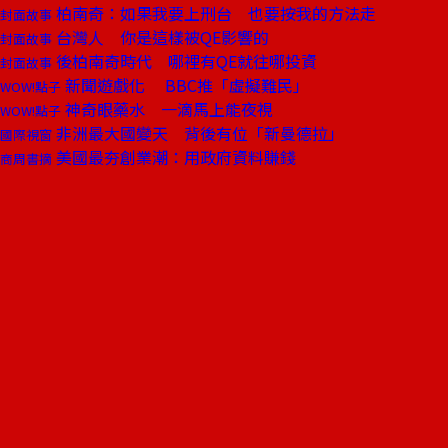
柏南奇：如果我要上刑台 也要按我的方法走
封面故事
台灣人 你是這樣被QE影響的
封面故事
後柏南奇時代 哪裡有QE就往哪投資
封面故事
新聞遊戲化 BBC推「虛擬難民」
WOW!點子
神奇眼藥水 一滴馬上能夜視
WOW!點子
非洲最大國變天 背後有位「新曼德拉」
國際視窗
美國最夯創業潮：用政府資料賺錢
商周書摘