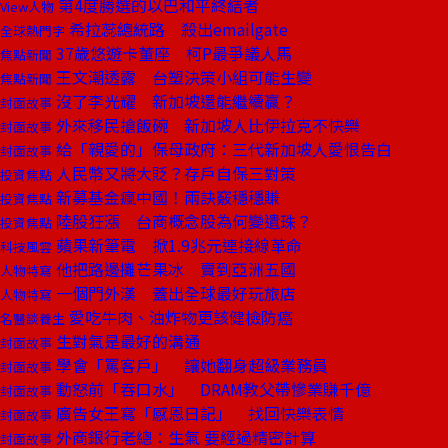
第4度勝選的以巴和平終結者
View人物
希拉蕊總統路 殺出emailgate
全球熱門字
37歲悠遊卡董座 柯P最爭議人馬
焦點新聞
王文潮透露 台塑決策小組可能生變
焦點新聞
沒了李光耀 新加坡還能繼續贏？
封面故事
外來移民搶飯碗 新加坡人比伊拉克不快樂
封面故事
給「親愛的」保母政府：三代新加坡人愛恨告白
封面故事
人民幣又將大貶？存戶自保三對策
投資焦點
新募基金瘋中國！兩訣竅穩穩賺
投資焦點
陸股狂漲 台商概念股為何變遺珠？
投資焦點
蘋果新筆電 掀1.9兆元連接線革命
科技風雲
他把路邊攤芒果冰 賣到亞洲五國
人物特寫
一個門外漢 蓋出全球最好玩旅店
人物特寫
愛吃牛肉、油炸物更該健檢防癌
名醫談養生
生對氣是最好的溝通
封面故事
學會「罵客戶」 讓她翻身超級業務員
封面故事
動怒前「吞口水」 DRAM教父帶慘業賺千億
封面故事
廣告女王寫「感恩日記」 找回快樂表情
封面故事
外商銀行老總：生氣 要經過精密計算
封面故事