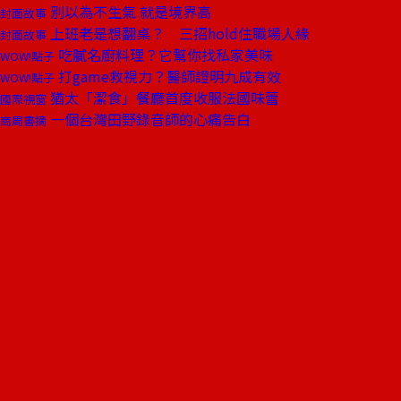
別以為不生氣 就是境界高
封面故事
上班老是想翻桌？ 三招hold住職場人緣
封面故事
吃膩名廚料理？它幫你找私家美味
WOW!點子
打game救視力？醫師證明九成有效
WOW!點子
猶太「潔食」餐廳首度收服法國味蕾
國際視窗
一個台灣田野錄音師的心痛告白
商周書摘