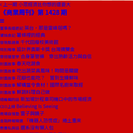
上一期
小眾經濟比你想的還要大
《商業周刊》第 1428 期
英台，那是雷峰塔嗎？
董事長嬉遊記
薯條裡的經典
饕姊食記
千代田廢校美術館
發現酷建築
設計界奧斯卡獎 台灣摘雙金
特別報導
合身筆管褲 穿出熟齡活力與自信
穿搭隨堂學
春天吃蔬食
封面故事
吃出蔬菜真風味！時間是關鍵
封面故事
花瓣也能吃？ 嘗到生蠔鮮味
封面故事
解構當令食材！國際名廚來取經
封面故事
鮮蔬料理自己做
封面故事
新加坡計程車司機口中的市場經濟
總編輯的話
Believing Is Seeing
CEO上線
窗子與鏡子
商場自慢塾
「機器人恐慌症」捲土重來
金融時報精選
選系沒有懶人包
教養私房話