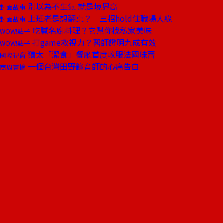
別以為不生氣 就是境界高
封面故事
上班老是想翻桌？ 三招hold住職場人緣
封面故事
吃膩名廚料理？它幫你找私家美味
WOW!點子
打game救視力？醫師證明九成有效
WOW!點子
猶太「潔食」餐廳首度收服法國味蕾
國際視窗
一個台灣田野錄音師的心痛告白
商周書摘