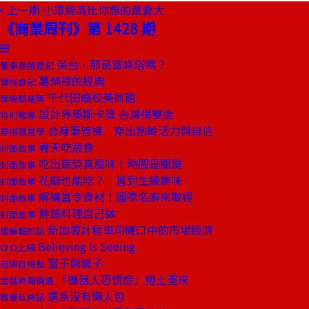
上一期
小眾經濟比你想的還要大
《商業周刊》第 1428 期
英台，那是雷峰塔嗎？
董事長嬉遊記
薯條裡的經典
饕姊食記
千代田廢校美術館
發現酷建築
設計界奧斯卡獎 台灣摘雙金
特別報導
合身筆管褲 穿出熟齡活力與自信
穿搭隨堂學
春天吃蔬食
封面故事
吃出蔬菜真風味！時間是關鍵
封面故事
花瓣也能吃？ 嘗到生蠔鮮味
封面故事
解構當令食材！國際名廚來取經
封面故事
鮮蔬料理自己做
封面故事
新加坡計程車司機口中的市場經濟
總編輯的話
Believing Is Seeing
CEO上線
窗子與鏡子
商場自慢塾
「機器人恐慌症」捲土重來
金融時報精選
選系沒有懶人包
教養私房話