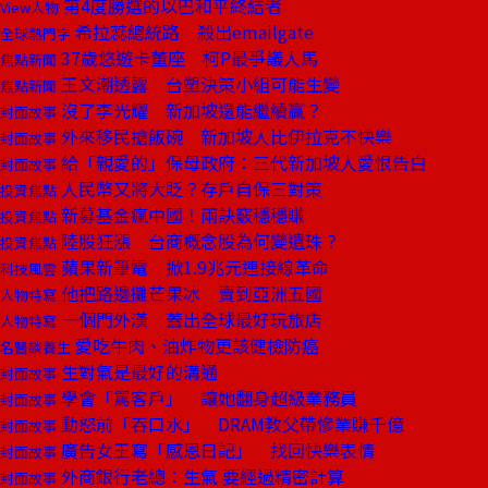
第4度勝選的以巴和平終結者
View人物
希拉蕊總統路 殺出emailgate
全球熱門字
37歲悠遊卡董座 柯P最爭議人馬
焦點新聞
王文潮透露 台塑決策小組可能生變
焦點新聞
沒了李光耀 新加坡還能繼續贏？
封面故事
外來移民搶飯碗 新加坡人比伊拉克不快樂
封面故事
給「親愛的」保母政府：三代新加坡人愛恨告白
封面故事
人民幣又將大貶？存戶自保三對策
投資焦點
新募基金瘋中國！兩訣竅穩穩賺
投資焦點
陸股狂漲 台商概念股為何變遺珠？
投資焦點
蘋果新筆電 掀1.9兆元連接線革命
科技風雲
他把路邊攤芒果冰 賣到亞洲五國
人物特寫
一個門外漢 蓋出全球最好玩旅店
人物特寫
愛吃牛肉、油炸物更該健檢防癌
名醫談養生
生對氣是最好的溝通
封面故事
學會「罵客戶」 讓她翻身超級業務員
封面故事
動怒前「吞口水」 DRAM教父帶慘業賺千億
封面故事
廣告女王寫「感恩日記」 找回快樂表情
封面故事
外商銀行老總：生氣 要經過精密計算
封面故事