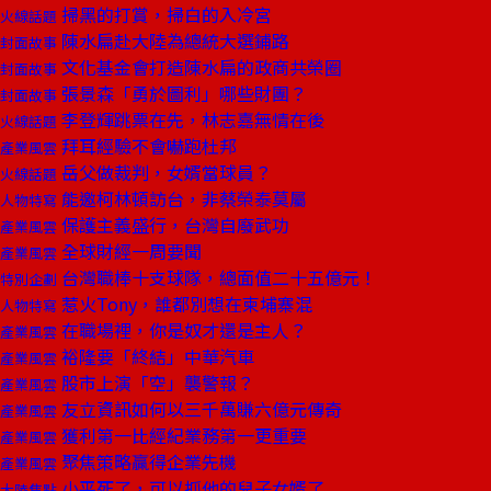
掃黑的打賞，掃白的入冷宮
火線話題
陳水扁赴大陸為總統大選鋪路
封面故事
文化基金會打造陳水扁的政商共榮圈
封面故事
張景森「勇於圖利」哪些財團？
封面故事
李登輝跳票在先，林志嘉無情在後
火線話題
拜耳經驗不會嚇跑杜邦
產業風雲
岳父做裁判，女婿當球員？
火線話題
能邀柯林頓訪台，非蔡榮泰莫屬
人物特寫
保護主義盛行，台灣自廢武功
產業風雲
全球財經一周要聞
產業風雲
台灣職棒十支球隊，總面值二十五億元！
特別企劃
惹火Tony，誰都別想在柬埔寨混
人物特寫
在職場裡，你是奴才還是主人？
產業風雲
裕隆要「終結」中華汽車
產業風雲
股市上演「空」襲警報？
產業風雲
友立資訊如何以三千萬賺六億元傳奇
產業風雲
獲利第一比經紀業務第一更重要
產業風雲
聚焦策略贏得企業先機
產業風雲
小平死了，可以抓他的兒子女婿了
大陸焦點