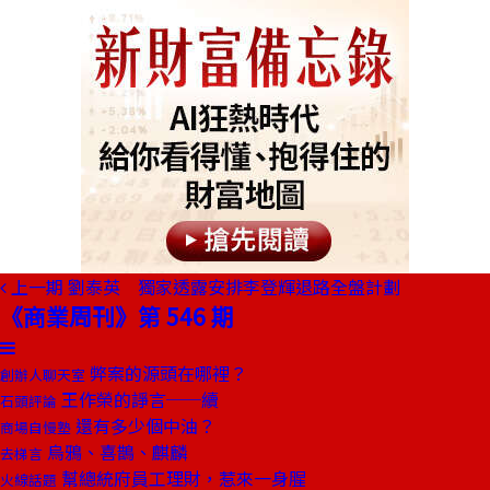
上一期
劉泰英 獨家透露安排李登輝退路全盤計劃
《商業周刊》第 546 期
弊案的源頭在哪裡？
創辦人聊天室
王作榮的諍言──續
石頭評論
還有多少個中油？
商場自慢塾
烏鴉、喜鵲、麒麟
去梯言
幫總統府員工理財，惹來一身腥
火線話題