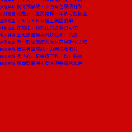
樹倒猢猻散，東方有色股價狂跌
大陸焦點
莊逸洲：全民健保三年後可能破產
火線話題
ＬＥＧＥＮＤ遇上美國伯樂
產業風雲
在越南，瘧疾比共產黨更可怕
特別企劃
上班族如何與飛蚊症和平共處
名人健康
遊一趟緬懷航海歲月的里斯本之旅
產業風雲
螢幕英雄成龍，力圖挽救港片
國際視窗
救「心」良藥成了救「性」強藥
國際視窗
瑪麗亞倒閉引發兌換券擠兌風潮
國際視窗