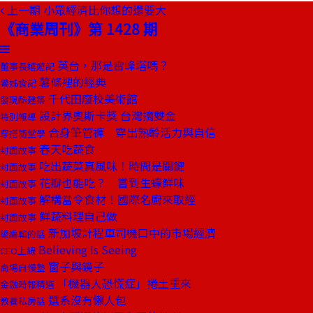
上一期
小眾經濟比你想的還要大
《商業周刊》第 1428 期
英台，那是雷峰塔嗎？
董事長嬉遊記
薯條裡的經典
饕姊食記
千代田廢校美術館
發現酷建築
設計界奧斯卡獎 台灣摘雙金
特別報導
合身筆管褲 穿出熟齡活力與自信
穿搭隨堂學
春天吃蔬食
封面故事
吃出蔬菜真風味！時間是關鍵
封面故事
花瓣也能吃？ 嘗到生蠔鮮味
封面故事
解構當令食材！國際名廚來取經
封面故事
鮮蔬料理自己做
封面故事
新加坡計程車司機口中的市場經濟
總編輯的話
Believing Is Seeing
CEO上線
窗子與鏡子
商場自慢塾
「機器人恐慌症」捲土重來
金融時報精選
選系沒有懶人包
教養私房話