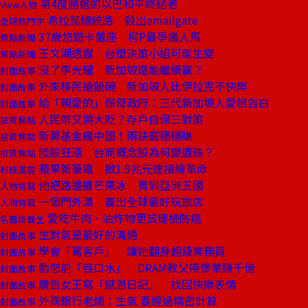
第4度勝選的以巴和平終結者
View人物
希拉蕊總統路 殺出emailgate
全球熱門字
37歲悠遊卡董座 柯P最爭議人馬
焦點新聞
王文潮透露 台塑決策小組可能生變
焦點新聞
沒了李光耀 新加坡還能繼續贏？
封面故事
外來移民搶飯碗 新加坡人比伊拉克不快樂
封面故事
給「親愛的」保母政府：三代新加坡人愛恨告白
封面故事
人民幣又將大貶？存戶自保三對策
投資焦點
新募基金瘋中國！兩訣竅穩穩賺
投資焦點
陸股狂漲 台商概念股為何變遺珠？
投資焦點
蘋果新筆電 掀1.9兆元連接線革命
科技風雲
他把路邊攤芒果冰 賣到亞洲五國
人物特寫
一個門外漢 蓋出全球最好玩旅店
人物特寫
愛吃牛肉、油炸物更該健檢防癌
名醫談養生
生對氣是最好的溝通
封面故事
學會「罵客戶」 讓她翻身超級業務員
封面故事
動怒前「吞口水」 DRAM教父帶慘業賺千億
封面故事
廣告女王寫「感恩日記」 找回快樂表情
封面故事
外商銀行老總：生氣 要經過精密計算
封面故事