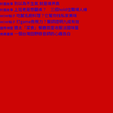
別以為不生氣 就是境界高
封面故事
上班老是想翻桌？ 三招hold住職場人緣
封面故事
吃膩名廚料理？它幫你找私家美味
WOW!點子
打game救視力？醫師證明九成有效
WOW!點子
猶太「潔食」餐廳首度收服法國味蕾
國際視窗
一個台灣田野錄音師的心痛告白
商周書摘