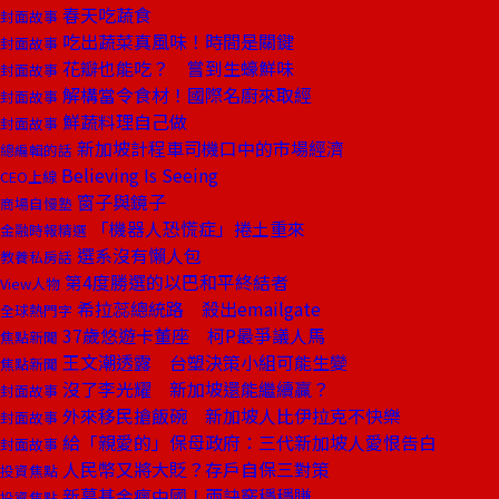
春天吃蔬食
封面故事
吃出蔬菜真風味！時間是關鍵
封面故事
花瓣也能吃？ 嘗到生蠔鮮味
封面故事
解構當令食材！國際名廚來取經
封面故事
鮮蔬料理自己做
封面故事
新加坡計程車司機口中的市場經濟
總編輯的話
Believing Is Seeing
CEO上線
窗子與鏡子
商場自慢塾
「機器人恐慌症」捲土重來
金融時報精選
選系沒有懶人包
教養私房話
第4度勝選的以巴和平終結者
View人物
希拉蕊總統路 殺出emailgate
全球熱門字
37歲悠遊卡董座 柯P最爭議人馬
焦點新聞
王文潮透露 台塑決策小組可能生變
焦點新聞
沒了李光耀 新加坡還能繼續贏？
封面故事
外來移民搶飯碗 新加坡人比伊拉克不快樂
封面故事
給「親愛的」保母政府：三代新加坡人愛恨告白
封面故事
人民幣又將大貶？存戶自保三對策
投資焦點
新募基金瘋中國！兩訣竅穩穩賺
投資焦點