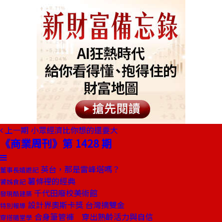
上一期
小眾經濟比你想的還要大
《商業周刊》第 1428 期
英台，那是雷峰塔嗎？
董事長嬉遊記
薯條裡的經典
饕姊食記
千代田廢校美術館
發現酷建築
設計界奧斯卡獎 台灣摘雙金
特別報導
合身筆管褲 穿出熟齡活力與自信
穿搭隨堂學