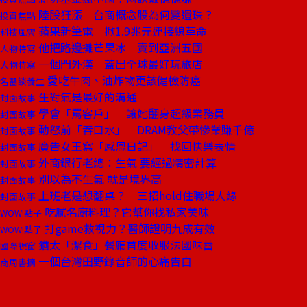
陸股狂漲 台商概念股為何變遺珠？
投資焦點
蘋果新筆電 掀1.9兆元連接線革命
科技風雲
他把路邊攤芒果冰 賣到亞洲五國
人物特寫
一個門外漢 蓋出全球最好玩旅店
人物特寫
愛吃牛肉、油炸物更該健檢防癌
名醫談養生
生對氣是最好的溝通
封面故事
學會「罵客戶」 讓她翻身超級業務員
封面故事
動怒前「吞口水」 DRAM教父帶慘業賺千億
封面故事
廣告女王寫「感恩日記」 找回快樂表情
封面故事
外商銀行老總：生氣 要經過精密計算
封面故事
別以為不生氣 就是境界高
封面故事
上班老是想翻桌？ 三招hold住職場人緣
封面故事
吃膩名廚料理？它幫你找私家美味
WOW!點子
打game救視力？醫師證明九成有效
WOW!點子
猶太「潔食」餐廳首度收服法國味蕾
國際視窗
一個台灣田野錄音師的心痛告白
商周書摘