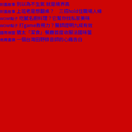
別以為不生氣 就是境界高
封面故事
上班老是想翻桌？ 三招hold住職場人緣
封面故事
吃膩名廚料理？它幫你找私家美味
WOW!點子
打game救視力？醫師證明九成有效
WOW!點子
猶太「潔食」餐廳首度收服法國味蕾
國際視窗
一個台灣田野錄音師的心痛告白
商周書摘