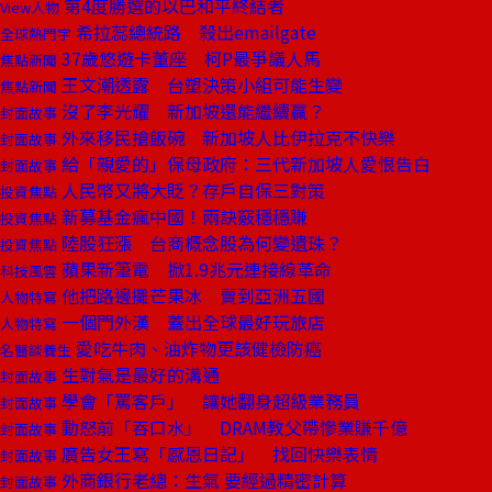
第4度勝選的以巴和平終結者
View人物
希拉蕊總統路 殺出emailgate
全球熱門字
37歲悠遊卡董座 柯P最爭議人馬
焦點新聞
王文潮透露 台塑決策小組可能生變
焦點新聞
沒了李光耀 新加坡還能繼續贏？
封面故事
外來移民搶飯碗 新加坡人比伊拉克不快樂
封面故事
給「親愛的」保母政府：三代新加坡人愛恨告白
封面故事
人民幣又將大貶？存戶自保三對策
投資焦點
新募基金瘋中國！兩訣竅穩穩賺
投資焦點
陸股狂漲 台商概念股為何變遺珠？
投資焦點
蘋果新筆電 掀1.9兆元連接線革命
科技風雲
他把路邊攤芒果冰 賣到亞洲五國
人物特寫
一個門外漢 蓋出全球最好玩旅店
人物特寫
愛吃牛肉、油炸物更該健檢防癌
名醫談養生
生對氣是最好的溝通
封面故事
學會「罵客戶」 讓她翻身超級業務員
封面故事
動怒前「吞口水」 DRAM教父帶慘業賺千億
封面故事
廣告女王寫「感恩日記」 找回快樂表情
封面故事
外商銀行老總：生氣 要經過精密計算
封面故事