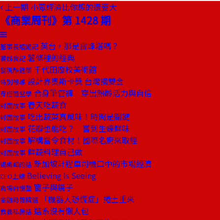
上一期
小眾經濟比你想的還要大
《商業周刊》第 1428 期
英台，那是雷峰塔嗎？
董事長嬉遊記
薯條裡的經典
饕姊食記
千代田廢校美術館
發現酷建築
設計界奧斯卡獎 台灣摘雙金
特別報導
合身筆管褲 穿出熟齡活力與自信
穿搭隨堂學
春天吃蔬食
封面故事
吃出蔬菜真風味！時間是關鍵
封面故事
花瓣也能吃？ 嘗到生蠔鮮味
封面故事
解構當令食材！國際名廚來取經
封面故事
鮮蔬料理自己做
封面故事
新加坡計程車司機口中的市場經濟
總編輯的話
Believing Is Seeing
CEO上線
窗子與鏡子
商場自慢塾
「機器人恐慌症」捲土重來
金融時報精選
選系沒有懶人包
教養私房話