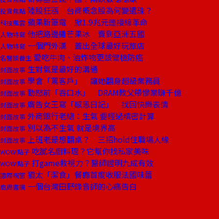
陸股狂漲 台商概念股為何變遺珠？
投資焦點
蘋果新筆電 掀1.9兆元連接線革命
科技風雲
他把路邊攤芒果冰 賣到亞洲五國
人物特寫
一個門外漢 蓋出全球最好玩旅店
人物特寫
愛吃牛肉、油炸物更該健檢防癌
名醫談養生
生對氣是最好的溝通
封面故事
學會「罵客戶」 讓她翻身超級業務員
封面故事
動怒前「吞口水」 DRAM教父帶慘業賺千億
封面故事
廣告女王寫「感恩日記」 找回快樂表情
封面故事
外商銀行老總：生氣 要經過精密計算
封面故事
別以為不生氣 就是境界高
封面故事
上班老是想翻桌？ 三招hold住職場人緣
封面故事
吃膩名廚料理？它幫你找私家美味
WOW!點子
打game救視力？醫師證明九成有效
WOW!點子
猶太「潔食」餐廳首度收服法國味蕾
國際視窗
一個台灣田野錄音師的心痛告白
商周書摘