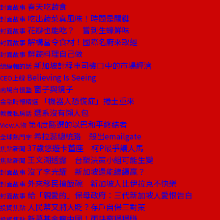
春天吃蔬食
封面故事
吃出蔬菜真風味！時間是關鍵
封面故事
花瓣也能吃？ 嘗到生蠔鮮味
封面故事
解構當令食材！國際名廚來取經
封面故事
鮮蔬料理自己做
封面故事
新加坡計程車司機口中的市場經濟
總編輯的話
Believing Is Seeing
CEO上線
窗子與鏡子
商場自慢塾
「機器人恐慌症」捲土重來
金融時報精選
選系沒有懶人包
教養私房話
第4度勝選的以巴和平終結者
View人物
希拉蕊總統路 殺出emailgate
全球熱門字
37歲悠遊卡董座 柯P最爭議人馬
焦點新聞
王文潮透露 台塑決策小組可能生變
焦點新聞
沒了李光耀 新加坡還能繼續贏？
封面故事
外來移民搶飯碗 新加坡人比伊拉克不快樂
封面故事
給「親愛的」保母政府：三代新加坡人愛恨告白
封面故事
人民幣又將大貶？存戶自保三對策
投資焦點
新募基金瘋中國！兩訣竅穩穩賺
投資焦點