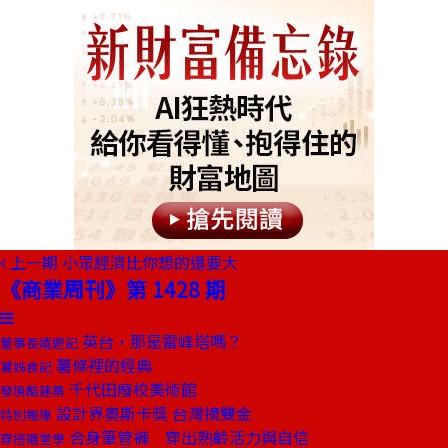
上一期
小眾經濟比你想的還要大
《商業周刊》第 1428 期
英台，那是雷峰塔嗎？
董事長嬉遊記
薯條裡的經典
饕姊食記
千代田廢校美術館
發現酷建築
設計界奧斯卡獎 台灣摘雙金
特別報導
合身筆管褲 穿出熟齡活力與自信
穿搭隨堂學