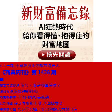
上一期
小眾經濟比你想的還要大
《商業周刊》第 1428 期
英台，那是雷峰塔嗎？
董事長嬉遊記
薯條裡的經典
饕姊食記
千代田廢校美術館
發現酷建築
設計界奧斯卡獎 台灣摘雙金
特別報導
合身筆管褲 穿出熟齡活力與自信
穿搭隨堂學