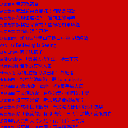
春天吃蔬食
封面故事
吃出蔬菜真風味！時間是關鍵
封面故事
花瓣也能吃？ 嘗到生蠔鮮味
封面故事
解構當令食材！國際名廚來取經
封面故事
鮮蔬料理自己做
封面故事
新加坡計程車司機口中的市場經濟
總編輯的話
Believing Is Seeing
CEO上線
窗子與鏡子
商場自慢塾
「機器人恐慌症」捲土重來
金融時報精選
選系沒有懶人包
教養私房話
第4度勝選的以巴和平終結者
View人物
希拉蕊總統路 殺出emailgate
全球熱門字
37歲悠遊卡董座 柯P最爭議人馬
焦點新聞
王文潮透露 台塑決策小組可能生變
焦點新聞
沒了李光耀 新加坡還能繼續贏？
封面故事
外來移民搶飯碗 新加坡人比伊拉克不快樂
封面故事
給「親愛的」保母政府：三代新加坡人愛恨告白
封面故事
人民幣又將大貶？存戶自保三對策
投資焦點
新募基金瘋中國！兩訣竅穩穩賺
投資焦點