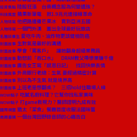
陸股狂漲 台商概念股為何變遺珠？
投資焦點
蘋果新筆電 掀1.9兆元連接線革命
科技風雲
他把路邊攤芒果冰 賣到亞洲五國
人物特寫
一個門外漢 蓋出全球最好玩旅店
人物特寫
愛吃牛肉、油炸物更該健檢防癌
名醫談養生
生對氣是最好的溝通
封面故事
學會「罵客戶」 讓她翻身超級業務員
封面故事
動怒前「吞口水」 DRAM教父帶慘業賺千億
封面故事
廣告女王寫「感恩日記」 找回快樂表情
封面故事
外商銀行老總：生氣 要經過精密計算
封面故事
別以為不生氣 就是境界高
封面故事
上班老是想翻桌？ 三招hold住職場人緣
封面故事
吃膩名廚料理？它幫你找私家美味
WOW!點子
打game救視力？醫師證明九成有效
WOW!點子
猶太「潔食」餐廳首度收服法國味蕾
國際視窗
一個台灣田野錄音師的心痛告白
商周書摘