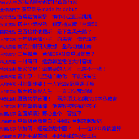
放搖滾樂參政的巴西銀行家
View人物
蘋果新品made its debut
全球熱門字
衝萬點前盤整 換中小型股活跳跳
投資焦點
搭中小型股熱 鎖定櫃買版「台灣50」
投資焦點
巴西接棒俄羅斯 是下隻黑天鵝？
國際焦點
七年級台灣小子 向馬雲一億元說不
人物特寫
蔡明介鑽研大數據 全為切割山寨
科技風雲
三星擴產 台灣DRAM會重回慘業？
科技風雲
一封簡訊 透露郭董電信大計窘境
科技風雲
獨家發現：企業要的人才 已經不一樣！
特別企劃
富士康、比亞迪自動化 不能沒有它
產業風雲
叫她翻砂婆！一人管2家冠軍黑手廠
人物特寫
翁大銘最後人生 一頁司法荒謬劇
人物特寫
跟動物學管理！ 兩岸頂尖名師的10本私藏書
特別企劃
拖鞋當指揮棒 他專教被輕視的孩子
人物特寫
全面解讀》野心皇帝 習近平
封面故事
重量級台商告白：中國對台越來越緊縮
封面故事
該加碼，還是撤離中國？ 十一位CEO背後盤算
封面故事
習近平跟美國 平起平坐的秘密王牌
封面故事