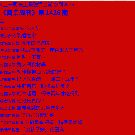
上一期
史上最強資金潮 熱到2016
《商業周刊》第 1426 期
不求人
董事長嬉遊記
乳香之家
饕姊食記
拉托雷修道院
發現酷建築
挑戰亞洲第一座百米人工鹽穴
生活新鮮事
回味．王宣一
特別報導
義大利食材學
封面故事
初榨橄欖油 挑綠的好？
封面故事
巴薩米克醋 一釀二十五年？
封面故事
牛肝菌菇 跟松露比美？
封面故事
紅牛起司 得等兩年才吃得到？
封面故事
他是玩真的！
編者的話
團隊意識的力量有多大
CEO上線
從自己改變開始
商場自慢塾
為何最有把握 錯得最離譜？
金融時報精選
「為孩子好」的圈套
教養私房話