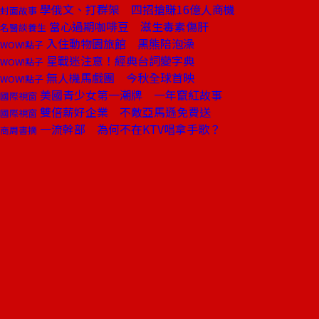
學俄文、打群架 四招搶賺16億人商機
封面故事
當心過期咖啡豆 滋生毒素傷肝
名醫談養生
入住動物園旅館 黑熊陪泡澡
WOW!點子
星戰迷注意！經典台詞變字典
WOW!點子
無人機馬戲團 今秋全球首映
WOW!點子
美國青少女第一潮牌 一年竄紅故事
國際視窗
雙倍薪好企業 不敵亞馬遜免費送
國際視窗
一流幹部 為何不在KTV唱拿手歌？
商周書摘