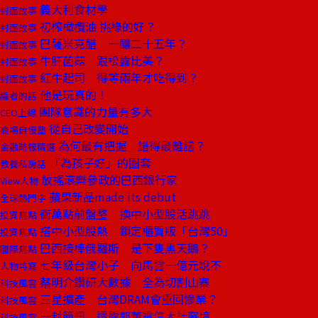
義大利食材學
封面故事
初榨橄欖油 挑綠的好？
封面故事
巴薩米克醋 一釀二十五年？
封面故事
牛肝菌菇 跟松露比美？
封面故事
紅牛起司 得等兩年才吃得到？
封面故事
他是玩真的！
編者的話
團隊意識的力量有多大
CEO上線
從自己改變開始
商場自慢塾
為何最有把握 錯得最離譜？
金融時報精選
「為孩子好」的圈套
教養私房話
放搖滾樂參政的巴西銀行家
View人物
蘋果新品made its debut
全球熱門字
衝萬點前盤整 換中小型股活跳跳
投資焦點
搭中小型股熱 鎖定櫃買版「台灣50」
投資焦點
巴西接棒俄羅斯 是下隻黑天鵝？
國際焦點
七年級台灣小子 向馬雲一億元說不
人物特寫
蔡明介鑽研大數據 全為切割山寨
科技風雲
三星擴產 台灣DRAM會重回慘業？
科技風雲
一封簡訊 透露郭董電信大計窘境
科技風雲