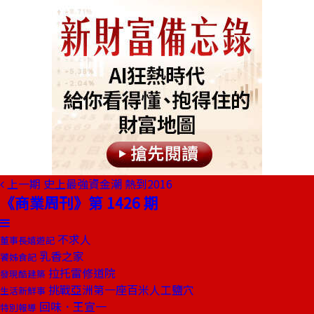
上一期
史上最強資金潮 熱到2016
《商業周刊》第 1426 期
不求人
董事長嬉遊記
乳香之家
饕姊食記
拉托雷修道院
發現酷建築
挑戰亞洲第一座百米人工鹽穴
生活新鮮事
回味．王宣一
特別報導