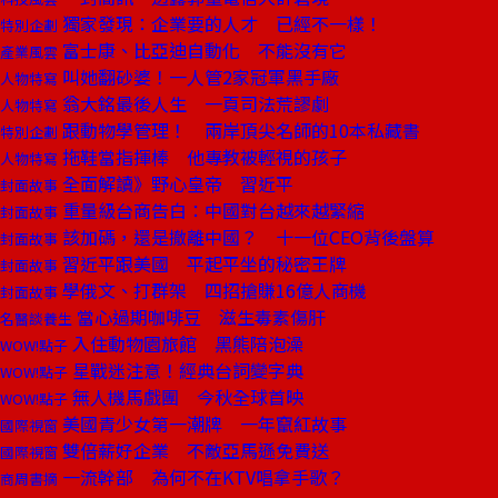
獨家發現：企業要的人才 已經不一樣！
特別企劃
富士康、比亞迪自動化 不能沒有它
產業風雲
叫她翻砂婆！一人管2家冠軍黑手廠
人物特寫
翁大銘最後人生 一頁司法荒謬劇
人物特寫
跟動物學管理！ 兩岸頂尖名師的10本私藏書
特別企劃
拖鞋當指揮棒 他專教被輕視的孩子
人物特寫
全面解讀》野心皇帝 習近平
封面故事
重量級台商告白：中國對台越來越緊縮
封面故事
該加碼，還是撤離中國？ 十一位CEO背後盤算
封面故事
習近平跟美國 平起平坐的秘密王牌
封面故事
學俄文、打群架 四招搶賺16億人商機
封面故事
當心過期咖啡豆 滋生毒素傷肝
名醫談養生
入住動物園旅館 黑熊陪泡澡
WOW!點子
星戰迷注意！經典台詞變字典
WOW!點子
無人機馬戲團 今秋全球首映
WOW!點子
美國青少女第一潮牌 一年竄紅故事
國際視窗
雙倍薪好企業 不敵亞馬遜免費送
國際視窗
一流幹部 為何不在KTV唱拿手歌？
商周書摘