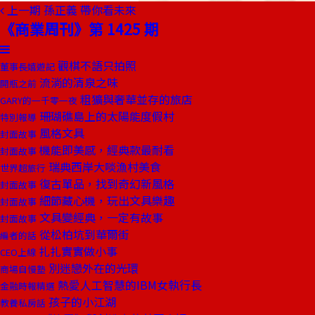
上一期
孫正義 帶你看未來
《商業周刊》第 1425 期
觀棋不語只拍照
董事長嬉遊記
流淌的清泉之味
開瓶之前
粗獷與奢華並存的旅店
GARY的一千零一夜
珊瑚礁島上的太陽能度假村
特別報導
風格文具
封面故事
機能即美感，經典款最耐看
封面故事
瑞典西岸大啖漁村美食
世界超旅行
復古單品，找到奇幻新風格
封面故事
細節藏心機，玩出文具樂趣
封面故事
文具變經典，一定有故事
封面故事
從松柏坑到華爾街
編者的話
扎扎實實做小事
CEO上線
別迷戀外在的光環
商場自慢塾
熱愛人工智慧的IBM女執行長
金融時報精選
孩子的小江湖
教養私房話