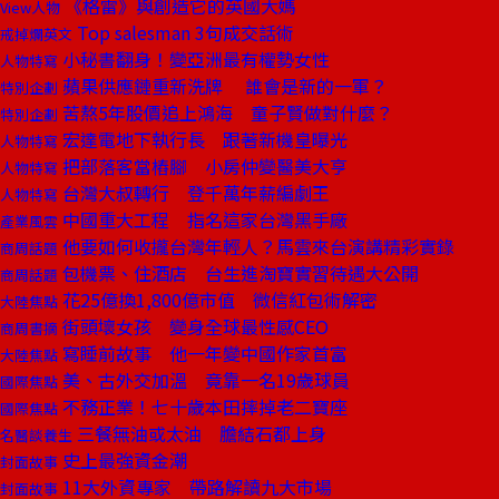
《格雷》與創造它的英國大媽
View人物
Top salesman 3句成交話術
戒掉爛英文
小秘書翻身！變亞洲最有權勢女性
人物特寫
蘋果供應鏈重新洗牌 誰會是新的一軍？
特別企劃
苦熬5年股價追上鴻海 童子賢做對什麼？
特別企劃
宏達電地下執行長 跟著新機皇曝光
人物特寫
把部落客當樁腳 小房仲變醫美大亨
人物特寫
台灣大叔轉行 登千萬年薪編劇王
人物特寫
中國重大工程 指名這家台灣黑手廠
產業風雲
他要如何收攏台灣年輕人？馬雲來台演講精彩實錄
商周話題
包機票、住酒店 台生進淘寶實習待遇大公開
商周話題
花25億換1,800億市值 微信紅包術解密
大陸焦點
街頭壞女孩 變身全球最性感CEO
商周書摘
寫睡前故事 他一年變中國作家首富
大陸焦點
美、古外交加溫 竟靠一名19歲球員
國際焦點
不務正業！七十歲本田摔掉老二寶座
國際焦點
三餐無油或太油 膽結石都上身
名醫談養生
史上最強資金潮
封面故事
11大外資專家 帶路解讀九大市場
封面故事