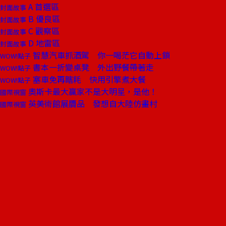
A 首選區
封面故事
B 優良區
封面故事
C 觀察區
封面故事
D 地雷區
封面故事
智慧汽車抓酒駕 你一喝茫它自動上鎖
WOW!點子
書本一折變桌凳 外出野餐帶著走
WOW!點子
塞車免再瞎耗 快用引擎煮大餐
WOW!點子
奧斯卡最大贏家不是大明星，是他！
國際視窗
英美術館展贗品 發想自大陸仿畫村
國際視窗