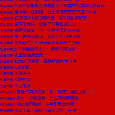
他要如何收攏台灣年輕人？馬雲來台演講精彩實錄
商周話題
包機票、住酒店 台生進淘寶實習待遇大公開
商周話題
花25億換1,800億市值 微信紅包術解密
大陸焦點
街頭壞女孩 變身全球最性感CEO
商周書摘
寫睡前故事 他一年變中國作家首富
大陸焦點
美、古外交加溫 竟靠一名19歲球員
國際焦點
不務正業！七十歲本田摔掉老二寶座
國際焦點
三餐無油或太油 膽結石都上身
名醫談養生
史上最強資金潮
封面故事
11大外資專家 帶路解讀九大市場
封面故事
A 首選區
封面故事
B 優良區
封面故事
C 觀察區
封面故事
D 地雷區
封面故事
智慧汽車抓酒駕 你一喝茫它自動上鎖
WOW!點子
書本一折變桌凳 外出野餐帶著走
WOW!點子
塞車免再瞎耗 快用引擎煮大餐
WOW!點子
奧斯卡最大贏家不是大明星，是他！
國際視窗