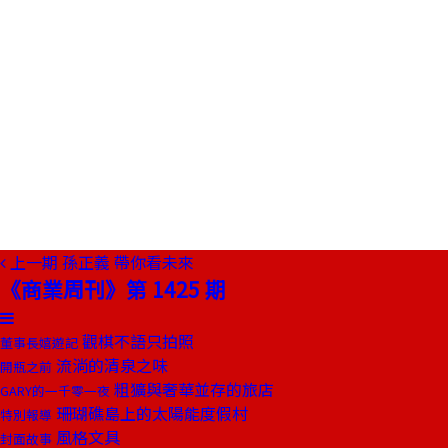
上一期
孫正義 帶你看未來
《商業周刊》第 1425 期
觀棋不語只拍照
董事長嬉遊記
流淌的清泉之味
開瓶之前
粗獷與奢華並存的旅店
GARY的一千零一夜
珊瑚礁島上的太陽能度假村
特別報導
風格文具
封面故事