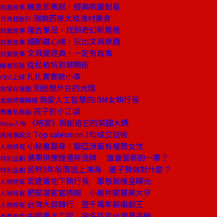
機能即美感，經典款最耐看
封面故事
瑞典西岸大啖漁村美食
世界超旅行
復古單品，找到奇幻新風格
封面故事
細節藏心機，玩出文具樂趣
封面故事
文具變經典，一定有故事
封面故事
從松柏坑到華爾街
編者的話
扎扎實實做小事
CEO上線
別迷戀外在的光環
商場自慢塾
熱愛人工智慧的IBM女執行長
金融時報精選
孩子的小江湖
教養私房話
《格雷》與創造它的英國大媽
View人物
Top salesman 3句成交話術
戒掉爛英文
小秘書翻身！變亞洲最有權勢女性
人物特寫
蘋果供應鏈重新洗牌 誰會是新的一軍？
特別企劃
苦熬5年股價追上鴻海 童子賢做對什麼？
特別企劃
宏達電地下執行長 跟著新機皇曝光
人物特寫
把部落客當樁腳 小房仲變醫美大亨
人物特寫
台灣大叔轉行 登千萬年薪編劇王
人物特寫
中國重大工程 指名這家台灣黑手廠
產業風雲