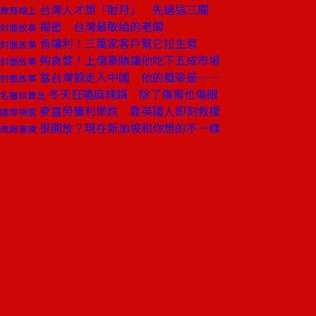
台灣人才想「射月」 先過這三關
教育線上
揭密 台灣最敢給的老闆
封面故事
肯讓利！三萬家客戶幫它拉生意
封面故事
夠貪婪！上億豪賭讓他吃下五成市場
封面故事
當台灣狼走入中國 他的風險是⋯⋯
封面故事
冬天狂嗑麻辣鍋 除了傷胃也傷眼
名醫談養生
麥當勞獲利慘跌 靠英國人即刻救援
國際視窗
很開放？現在新加坡和你想的不一樣
商周書摘