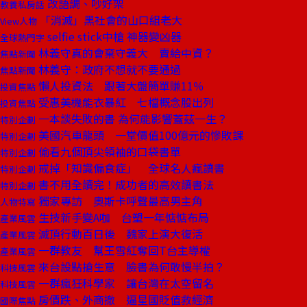
改語調、吵好架
教養私房話
「消滅」黑社會的山口組老大
View人物
selfie stick中槍 神器變凶器
全球熱門字
林義守真的會棄守義大 賣給中資？
焦點新聞
林義守：政府不想就不要通過
焦點新聞
懶人投資法 跟著大盤簡單賺11％
投資焦點
受惠美機能衣暴紅 七檔概念股出列
投資焦點
一本談失敗的書 為何能影響蓋茲一生？
特別企劃
美國汽車龍頭 一堂價值100億元的慘敗課
特別企劃
偷看九個頂尖領袖的口袋書單
特別企劃
戒掉「知識偏食症」 全球名人瘋讀書
特別企劃
書不用全讀完！成功者的高效讀書法
特別企劃
獨家專訪 奧斯卡呼聲最高男主角
人物特寫
生技新手變A咖 台塑一年惦惦布局
產業風雲
滅頂行動百日後 魏家上演大復活
產業風雲
一群教友 幫王雪紅奪回T台主導權
產業風雲
來台設點搶生意 臉書為何敢慢半拍？
科技風雲
一群瘋狂科學家 讓台灣在太空留名
科技風雲
房價跌、外商撤 逼星國貶值救經濟
國際焦點