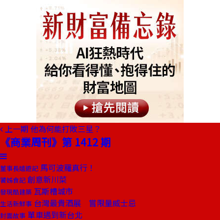
上一期
他為何能打敗三星？
《商業周刊》第 1412 期
馬可波羅真行！
董事長嬉遊記
創意新川菜
饕姊食記
瓦斯槽城市
發現酷建築
台灣最貴酒展 嘗限量威士忌
生活新鮮事
單車遇到新台北
封面故事