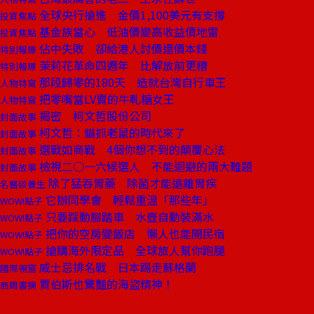
全球央行搶進 金價1,100美元有支撐
投資焦點
基金族當心 低油價變高收益債地雷
投資焦點
佔中失敗 卻給港人討價還價本錢
特別報導
茉莉花革命四週年 比解放前更糟
特別報導
那段歸零的180天 造就台灣自行車王
人物特寫
把零嘴當LV賣的牛軋糖女王
人物特寫
揭密 柯文哲股份公司
封面故事
柯文哲：貓抓老鼠的時代來了
封面故事
選戰如商戰 4個你想不到的顛覆心法
封面故事
檢視二○一六候選人 不能迴避的兩大難題
封面故事
除了猛吞胃藥 除菌才能遠離胃疾
名醫談養生
它辦同學會 輕鬆重溫「那些年」
WOW!點子
只要踩動腳踏車 水壺自動裝滿水
WOW!點子
把你的空房變飯店 懶人也能開民宿
WOW!點子
搶購海外限定品 全球旅人幫你跑腿
WOW!點子
威士忌排名戰 日本踢走蘇格蘭
國際視窗
賈伯斯也驚豔的海盜精神！
商周書摘