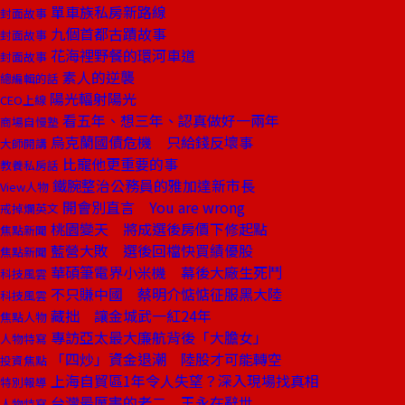
單車族私房新路線
封面故事
九個首都古蹟故事
封面故事
花海裡野餐的環河車道
封面故事
素人的逆襲
總編輯的話
陽光輻射陽光
CEO上線
看五年、想三年、認真做好一兩年
商場自慢塾
烏克蘭國債危機 只給錢反壞事
大師開講
比寵他更重要的事
教養私房話
鐵腕整治公務員的雅加達新市長
View人物
開會別直言 You are wrong
戒掉爛英文
桃園變天 將成選後房價下修起點
焦點新聞
藍營大敗 選後回檔快買績優股
焦點新聞
華碩筆電界小米機 幕後大廠生死鬥
科技風雲
不只賺中國 蔡明介惦惦征服黑大陸
科技風雲
藏拙 讓金城武一紅24年
焦點人物
專訪亞太最大廉航背後「大膽女」
人物特寫
「四炒」資金退潮 陸股才可能轉空
投資焦點
上海自貿區1年令人失望？深入現場找真相
特別報導
台灣最厲害的老二 王永在辭世
人物特寫