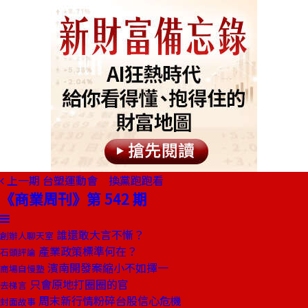
上一期
台塑運動會 換黨跑跑看
《商業周刊》第 542 期
誰還敢大言不慚？
創辦人聊天室
產業政策標準何在？
石頭評論
濱南開發案縮小不如擇一
商場自慢塾
只會原地打圈圈的官
去梯言
周末新行情粉碎台股信心危機
封面故事