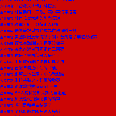
「台灣艾科卡」林信義
人物特寫
林信義用「三政」讓中華汽車跑第一
產業風雲
林信義從大廟的和尚悟道
產業風雲
聯電分紅，分得別人眼紅
產業風雲
低價筆記型電腦成為市場搶錢一族
產業風雲
美國祭出反傾銷撒手鐧，台灣電子業避險秘訣
產業風雲
蕭萬長熱臉貼朱鎔基冷板凳
大陸焦點
谷家泰返台再圓電信王國夢
人物特寫
你是企業內部呆人呆料？
產業風雲
上班族遠離肺結核保健之道
名人健康
台塑準備搶中油的「油」
產業風雲
跟著土地公走，小心栽跟頭
產業風雲
朱鎔基點火，紅籌股發燙
大陸焦點
黃維翰鍾愛Swatch一生
產業風雲
BMW購併勞斯萊斯內幕追蹤
產業風雲
加裝巡弋飛彈配備的轎車
產業風雲
呼叫器和手表結婚了
產業風雲
全球旅遊危險指數大掃描
產業風雲