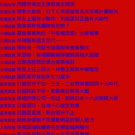
丙種市場金主爆發南北戰爭
封面故事
選季大放送，ＯＴＣ年底搶食兆元市場計畫曝光
封面故事
除非上面有小動作，別指望邱正雄有大動作
封面故事
劉泰英對高鐵移情別戀？
火線話題
黨營事業熱炒「中投概念股」火線報導
火線話題
林瑞圖有遺言交代……
火線話題
兩稅合一改變今後國稅局查帳模式
火線話題
宋楚瑜、韋端翻舊帳撕破臉真相大追蹤
火線話題
公開各國政府債台高築帳目
火線話題
新官上任三把火，林豐正狠批中華電信
火線話題
國民黨分身比宋七力還多
火線話題
日圓若守不住一三五‧二台幣將重回四十元年代
產業風雲
日圓跌跌不休，牽動美日貿易大戰
產業風雲
穆迪評等公司一句話，粉碎日本十六兆振興大夢
產業風雲
日圓重貶，台灣小心連坐效應
產業風雲
日圓直直落，新台幣升不上
產業風雲
總統身價遠不及運動明星的個人魅力
產業風雲
李敖回憶錄續集完全解密檔案曝光
人物特寫
教你如何幫小孩存一千五百萬學費
特別企劃