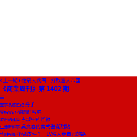
上一期
6億窮人兵團 打敗富人帝國
《商業周刊》第 1402 期
分手
董事長嬉遊記
桃園好客味
饕姊食記
古城中的怪獸
發現酷建築
吳寶春的義式聖誕甜點
生活新鮮事
不做皮件？ LV傳人走自己的路
特別報導