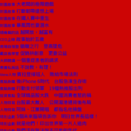
大老闆的極限遊戲
封面故事
打斷韌帶還想上場
封面故事
在鐵人賽中重生
封面故事
暴風雨也要潛水
封面故事
越開放，越富有
總編輯的話
故事始於五歲
CEO上線
蝜蝂之行 登高墜危
商場自慢塾
促銷拚創意 更要公益
戴店長學堂
一個重症患者的請求
大師開講
不說教，有理！
教養私房話
賓拉登接班人 敗給市場法則
View人物
後iPhone 6時代 台股急凍生存術
焦點新聞
行動支付領軍 19檔熱推股出列
焦點新聞
全球精品股大跌 中國消費者惹的禍
投資焦點
台股最大敵人 公開滬港通背後布局
人物特寫
阿妹、江蕙開唱 都指名他操盤
人物特寫
5個未來腦袋告訴你 明日世界長這樣！
特別企劃
就是他們！印出世界第一片人造肉
特別企劃
我們活在無法說不可能的年代
特別企劃