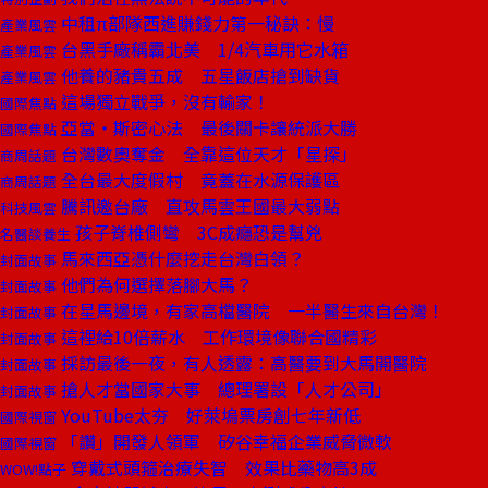
中租π部隊西進賺錢力第一秘訣：慢
產業風雲
台黑手廠稱霸北美 1/4汽車用它水箱
產業風雲
他養的豬貴五成 五星飯店搶到缺貨
產業風雲
這場獨立戰爭，沒有輸家！
國際焦點
亞當‧斯密心法 最後關卡讓統派大勝
國際焦點
台灣數奧奪金 全靠這位天才「星探」
商周話題
全台最大度假村 竟蓋在水源保護區
商周話題
騰訊邀台廠 直攻馬雲王國最大弱點
科技風雲
孩子脊椎側彎 3C成癮恐是幫兇
名醫談養生
馬來西亞憑什麼挖走台灣白領？
封面故事
他們為何選擇落腳大馬？
封面故事
在星馬邊境，有家高檔醫院 一半醫生來自台灣！
封面故事
這裡給10倍薪水 工作環境像聯合國精彩
封面故事
採訪最後一夜，有人透露：高醫要到大馬開醫院
封面故事
搶人才當國家大事 總理署設「人才公司」
封面故事
YouTube太夯 好萊塢票房創七年新低
國際視窗
「讚」開發人領軍 矽谷幸福企業威脅微軟
國際視窗
穿戴式頭箍治療失智 效果比藥物高3成
WOW!點子