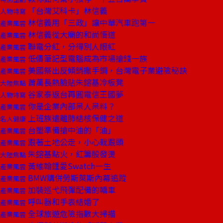
「台灣艾科卡」林信義
人物特寫
林信義用「三政」讓中華汽車跑第一
產業風雲
林信義從大廟的和尚悟道
產業風雲
聯電分紅，分得別人眼紅
產業風雲
低價筆記型電腦成為市場搶錢一族
產業風雲
美國祭出反傾銷撒手鐧，台灣電子業避險秘訣
產業風雲
蕭萬長熱臉貼朱鎔基冷板凳
大陸焦點
谷家泰返台再圓電信王國夢
人物特寫
你是企業內部呆人呆料？
產業風雲
上班族遠離肺結核保健之道
名人健康
台塑準備搶中油的「油」
產業風雲
跟著土地公走，小心栽跟頭
產業風雲
朱鎔基點火，紅籌股發燙
大陸焦點
黃維翰鍾愛Swatch一生
產業風雲
BMW購併勞斯萊斯內幕追蹤
產業風雲
加裝巡弋飛彈配備的轎車
產業風雲
呼叫器和手表結婚了
產業風雲
全球旅遊危險指數大掃描
產業風雲