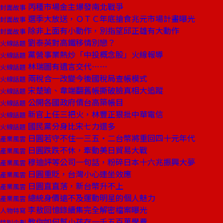
丙種市場金主爆發南北戰爭
封面故事
選季大放送，ＯＴＣ年底搶食兆元市場計畫曝光
封面故事
除非上面有小動作，別指望邱正雄有大動作
封面故事
劉泰英對高鐵移情別戀？
火線話題
黨營事業熱炒「中投概念股」火線報導
火線話題
林瑞圖有遺言交代……
火線話題
兩稅合一改變今後國稅局查帳模式
火線話題
宋楚瑜、韋端翻舊帳撕破臉真相大追蹤
火線話題
公開各國政府債台高築帳目
火線話題
新官上任三把火，林豐正狠批中華電信
火線話題
國民黨分身比宋七力還多
火線話題
日圓若守不住一三五‧二台幣將重回四十元年代
產業風雲
日圓跌跌不休，牽動美日貿易大戰
產業風雲
穆迪評等公司一句話，粉碎日本十六兆振興大夢
產業風雲
日圓重貶，台灣小心連坐效應
產業風雲
日圓直直落，新台幣升不上
產業風雲
總統身價遠不及運動明星的個人魅力
產業風雲
李敖回憶錄續集完全解密檔案曝光
人物特寫
教你如何幫小孩存一千五百萬學費
特別企劃