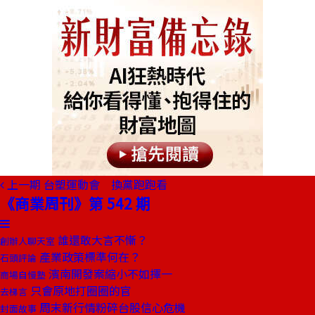
上一期
台塑運動會 換黨跑跑看
《商業周刊》第 542 期
誰還敢大言不慚？
創辦人聊天室
產業政策標準何在？
石頭評論
濱南開發案縮小不如擇一
商場自慢塾
只會原地打圈圈的官
去梯言
周末新行情粉碎台股信心危機
封面故事