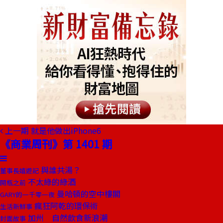
上一期
就是他做出iPhone6
《商業周刊》第 1401 期
與誰共湯？
董事長嬉遊記
不太綠的綠酒
開瓶之前
曼哈頓的空中樓閣
GARY的一千零一夜
瘋狂阿乾的環保術
生活新鮮事
加州 自然飲食新浪潮
封面故事