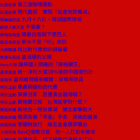
第三波咖啡運動
封面故事
現代農莊 實現「從產地到餐桌」
封面故事
九月十八日，兩個國際現場
總編輯的話
不需要？
創辦人聊天室
陽春白雪與下里巴人
商場自慢塾
薪水不是「吵」來的
戴店長學堂
找出對付普欽的胡蘿蔔
大師開講
當溫暖的父親
教養私房話
讓英國人頭痛的「蘇格蘭王」
View人物
統一淨利大減38％後的中國復仇計
產業風雲
富邦威脅國泰關鍵：草莓保險員
金融街
尊嚴與麵包的代價
特別企劃
英蘇分家 恐重演金融海嘯？
特別企劃
蘇格蘭公投 台灣能學到什麼？
特別企劃
房地合一稅急賣潮 雙北衝擊較大
焦點新聞
蘋果急著「早產」手表 背後的盤算
焦點新聞
零關稅放行 廢五金島惡夢襲台
焦點新聞
BenQ復甦功臣 他一人扛近半營收
人物特寫
台灣女子 打下福斯亞洲最大江山
人物特寫