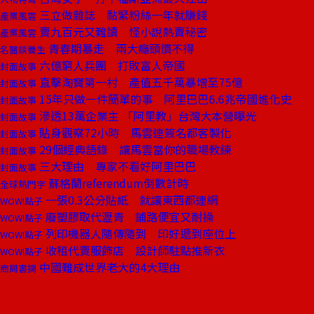
三立做雜誌 黏緊粉絲一年就賺錢
產業風雲
賣九百元又難讀 怪小說熱賣秘密
產業風雲
青春期暴走 兩大癮頭慣不得
名醫談養生
六億窮人兵團 打敗富人帝國
封面故事
直擊淘寶第一村 產值五千萬暴增至75億
封面故事
15年只做一件簡單的事 阿里巴巴6.6兆帝國進化史
封面故事
滲透13萬企業主 「阿里教」台灣大本營曝光
封面故事
貼身觀察72小時 馬雲連簽名都客製化
封面故事
29個經典語錄 讓馬雲當你的職場教練
封面故事
三大理由 專家不看好阿里巴巴
封面故事
蘇格蘭referendum倒數計時
全球熱門字
一張0.3公分貼紙 就讓東西都連網
WOW!點子
廢塑膠取代瀝青 鋪路便宜又耐操
WOW!點子
列印機器人隨傳隨到 印好遞到座位上
WOW!點子
收租代賣服飾店 設計師駐點推新衣
WOW!點子
中國難成世界老大的4大理由
商周書摘