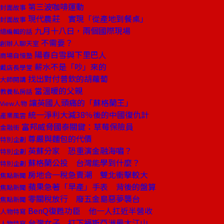
第三波咖啡運動
封面故事
現代農莊 實現「從產地到餐桌」
封面故事
九月十八日，兩個國際現場
總編輯的話
不需要？
創辦人聊天室
陽春白雪與下里巴人
商場自慢塾
薪水不是「吵」來的
戴店長學堂
找出對付普欽的胡蘿蔔
大師開講
當溫暖的父親
教養私房話
讓英國人頭痛的「蘇格蘭王」
View人物
統一淨利大減38％後的中國復仇計
產業風雲
富邦威脅國泰關鍵：草莓保險員
金融街
尊嚴與麵包的代價
特別企劃
英蘇分家 恐重演金融海嘯？
特別企劃
蘇格蘭公投 台灣能學到什麼？
特別企劃
房地合一稅急賣潮 雙北衝擊較大
焦點新聞
蘋果急著「早產」手表 背後的盤算
焦點新聞
零關稅放行 廢五金島惡夢襲台
焦點新聞
BenQ復甦功臣 他一人扛近半營收
人物特寫
台灣女子 打下福斯亞洲最大江山
人物特寫