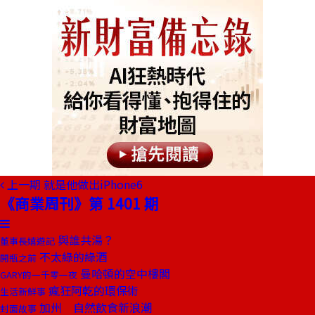
上一期
就是他做出iPhone6
《商業周刊》第 1401 期
與誰共湯？
董事長嬉遊記
不太綠的綠酒
開瓶之前
曼哈頓的空中樓閣
GARY的一千零一夜
瘋狂阿乾的環保術
生活新鮮事
加州 自然飲食新浪潮
封面故事