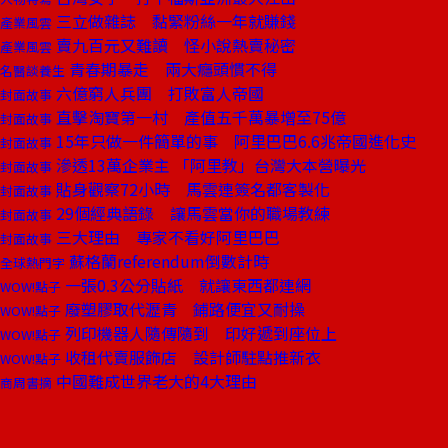
三立做雜誌 黏緊粉絲一年就賺錢
產業風雲
賣九百元又難讀 怪小說熱賣秘密
產業風雲
青春期暴走 兩大癮頭慣不得
名醫談養生
六億窮人兵團 打敗富人帝國
封面故事
直擊淘寶第一村 產值五千萬暴增至75億
封面故事
15年只做一件簡單的事 阿里巴巴6.6兆帝國進化史
封面故事
滲透13萬企業主 「阿里教」台灣大本營曝光
封面故事
貼身觀察72小時 馬雲連簽名都客製化
封面故事
29個經典語錄 讓馬雲當你的職場教練
封面故事
三大理由 專家不看好阿里巴巴
封面故事
蘇格蘭referendum倒數計時
全球熱門字
一張0.3公分貼紙 就讓東西都連網
WOW!點子
廢塑膠取代瀝青 鋪路便宜又耐操
WOW!點子
列印機器人隨傳隨到 印好遞到座位上
WOW!點子
收租代賣服飾店 設計師駐點推新衣
WOW!點子
中國難成世界老大的4大理由
商周書摘