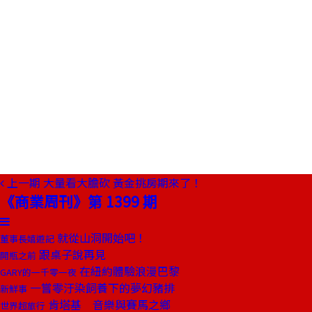
上一期
大量看大膽砍 黃金挑房期來了！
《商業周刊》第 1399 期
就從山洞開始吧！
董事長嬉遊記
跟桌子說再見
開瓶之前
在紐約體驗浪漫巴黎
GARY的一千零一夜
一嘗零汙染飼養下的夢幻豬排
新鮮事
肯塔基 音樂與賽馬之鄉
世界超旅行