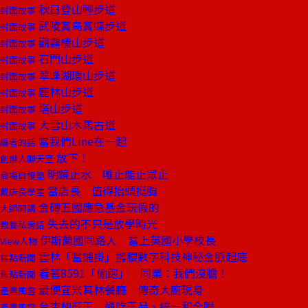
秋日登山輕步道
封面故事
武陵賞鳥賞蝶步道
封面故事
觀霧榛山步道
封面故事
石門山步道
封面故事
翠峰湖環山步道
封面故事
鹿林山步道
封面故事
塔山步道
封面故事
大雪山木馬古道
封面故事
當我們Line在一起
編者的話
放下！
創辦人聊天室
明鏡止水 唯止能止眾止
商場自慢塾
當店長 值得抬頭挺胸
戴店長學堂
金磚五國應急基金玩假的
大師開講
失去的不只是放學時光
教養私房話
伊斯蘭國同路人 當上英國小學校長
View人物
雲林「當鋪掛」撐腰數字科技神秘金脈起底
焦點新聞
看著8591「偷跑」 同業：我們沒膽！
焦點新聞
最便宜米其林餐廳 傳奇大廚現身
產業風雲
台杏鮑菇王 通吃王品、統一和全聯
產業風雲