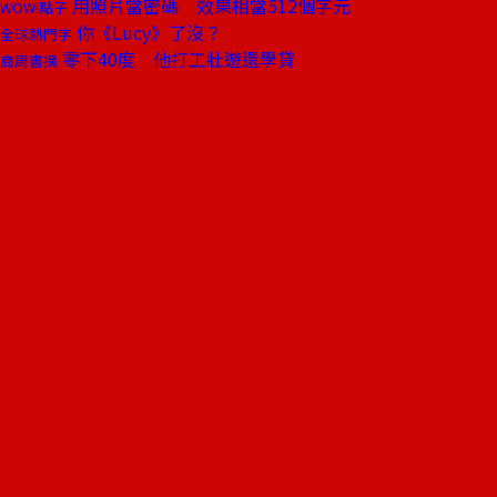
用照片當密碼 效果相當512個字元
WOW!點子
你《Lucy》了沒？
全球熱門字
零下40度 他打工壯遊還學貸
商周書摘