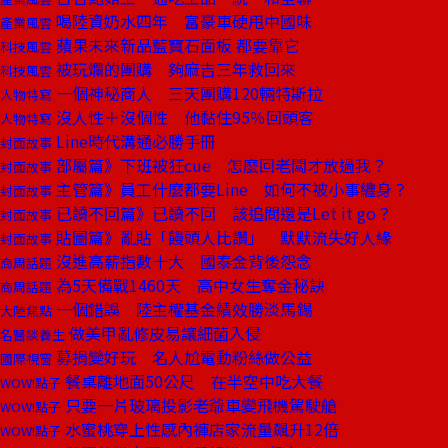
喝陸資奶水四年 富豪車硬甩中國味
產業風雲
蘋果未來新品藍寶石面板 都要靠它
科技風雲
被玩爛的團購 夠麻吉三年救回來
科技風雲
一個神秘商人 三天團購120輛特斯拉
人物特寫
沒人性＋沒個性 他黏住95％回頭客
人物特寫
Line時代溝通必勝手冊
封面故事
部屬篇》下班被狂cue 怎麼回老闆才放過我？
封面故事
主管篇》員工什麼都要Line 如何不被小事纏身？
封面故事
已讀不回篇》已讀不回 該追問還是Let it go？
封面故事
貼圖篇》亂貼「饅頭人比讚」 默默流失好人緣
封面故事
沒進高薪指數十大 國泰金背後怨念
商周話題
為5天備戰1460天 高中女生奪金秘訣
商周話題
一個錯誤 陸主權基金績效勝淡馬錫
大陸焦點
做美甲亂修皮易讓細菌入侵
名醫談養生
募捐變好玩 名人尬電動粉絲做公益
國際視窗
餐桌離地面50公尺 在半空中吃大餐
WOW!點子
只要一片玻璃投影老爺車變飛機駕駛艙
WOW!點子
水蜜桃穿上性感內褲店家流量飆升12倍
WOW!點子