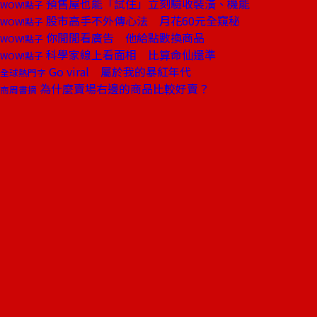
預售屋也能「試住」立刻驗收裝潢、機能
WOW!點子
股市高手不外傳心法 月花60元全窺秘
WOW!點子
你閒閒看廣告 他給點數換商品
WOW!點子
科學家線上看面相 比算命仙還準
WOW!點子
Go viral 屬於我的暴紅年代
全球熱門字
為什麼賣場右邊的商品比較好賣？
商周書摘