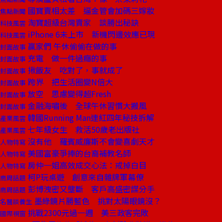
國寶賣相太差 逼金管會加碼三嫁妝
焦點新聞
淘寶超級台灣賣家 談勝出秘訣
科技風雲
iPhone 6未上市 新機閃邊效應已現
科技風雲
贏家們 午休偷偷在做的事
封面故事
充電 做一件過癮的事
封面故事
揪飯友 吃對了，事就成了
封面故事
跨界 把生活圈變N倍大
封面故事
放空 思慮變得超Fresh
封面故事
金融海嘯後 全球午休習慣大搬風
封面故事
韓國Running Man連紅四年秘技拆解
產業風雲
七年級女生 救活50歲老出版社
產業風雲
沒有他 羅賓威廉斯不會變喜劇天才
人物特寫
美國富豪爭捧的台裔補教名師
人物特寫
房仲一姐高效成交心法：戒掉白目
人物特寫
柯P玩桌遊 創意來自雜牌軍幕僚
商周話題
彭博洩密又壟斷 客戶高盛密謀分手
商周話題
墨綠鏡片勝藍色 挑對太陽眼鏡沒？
名醫談養生
挑戰2300元過一週 美三政客完敗
國際視窗