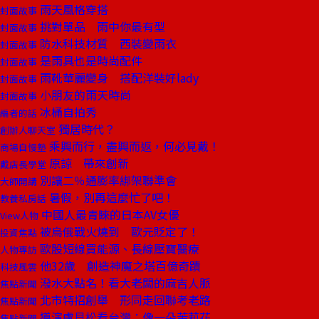
雨天風格穿搭
封面故事
挑對單品 雨中你最有型
封面故事
防水科技材質 西裝變雨衣
封面故事
是雨具也是時尚配件
封面故事
雨靴華麗變身 搭配洋裝好lady
封面故事
小朋友的雨天時尚
封面故事
冰桶自拍秀
編者的話
獨居時代？
創辦人聊天室
乘興而行，盡興而返，何必見戴！
商場自慢塾
原諒 帶來創新
戴店長學堂
別讓二％通膨率綁架聯準會
大師開講
暑假，別再這麼忙了吧！
教養私房話
中國人最青睞的日本AV女優
View人物
被烏俄戰火燒到 歐元貶定了！
投資焦點
歐股短線買能源、長線壓寶醫療
人物專訪
他32歲 創造神魔之塔百億奇蹟
科技風雲
潑水大點名！看大老闆的麻吉人脈
焦點新聞
北市特招創舉 形同走回聯考老路
焦點新聞
導演盧貝松看台灣：像一朵茉莉花
焦點新聞