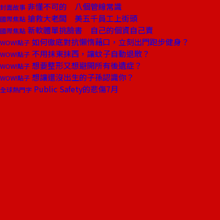
非懂不可的 八個管線常識
封面故事
搶救大老闆 美五千員工上街頭
國際焦點
新軟體單挑臉書 自己的個資自己賣
國際焦點
如何徹底對抗懶惰藉口，立刻出門跑步健身？
WOW!點子
不用抹東抹西，讓蚊子自動退散？
WOW!點子
想要整形又想避開所有後遺症？
WOW!點子
想讓還沒出生的子孫認識你？
WOW!點子
Public Safety的悲傷7月
全球熱門字