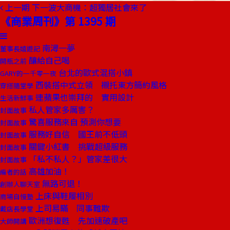
上一期
下一波大商機：超獨居社會來了
《商業周刊》第 1395 期
南潯一夢
董事長嬉遊記
釀給自己喝
開瓶之前
台北的歐式混搭小鎮
GARY的一千零一夜
西裝搭中式立領 襯托東方簡約風格
穿搭隨堂學
連蘋果也崇拜的 實用設計
生活新鮮事
私人管家多厲害？
封面故事
驚喜服務來自 預測你想要
封面故事
服務好自信 國王前不低頭
封面故事
關鍵小紅書 挑戰超級服務
封面故事
「私不私人？」管家差很大
封面故事
高雄加油！
編者的話
無路可退！
創辦人聊天室
上床與鞋履相別
商場自慢塾
上司易瞞 同事難欺
戴店長學堂
歐洲想復甦 先加速破產吧
大師開講