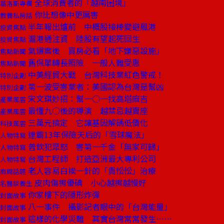
全球消費者的「越南困境」
葛洛斯專欄
你比想像中更厲害
教養私房話
半年報出爐前 中概股接棒變避風港
投資焦點
滬港通注資 陸股有望起死回生
投資焦點
氣爆案後 買房必看「地下嫌惡設施」
焦點新聞
舊保單轉長照險 一般人難受惠
焦點新聞
中美經貿大戰 台灣科技業紅色警戒！
特別企劃
第一波受害業者：美國認為台灣是幫凶
特別企劃
宋文琪妙招：幫一○一找高塔麻吉
產業風雲
最懂九○後的導演 越禁忌越賣座
產業風雲
三萬元搞定 它讓基因解碼低價化
科技風雲
連霸13年保險天后的「雪球魔法」
人物特寫
普欽犯眾怒 害第一千金「無家可歸」
人物特寫
台灣工程師 打造亞洲最大專利公司
人物特寫
老人容易白挨一針的「貴忪忪」治療
商周話題
皮肉傷擦優碘 小心越擦越慢好
名醫談養生
你家樓下的隱形炸彈
封面故事
八一事件 攝影記者眼中的「台灣能量」
封面故事
這樣的化學災難 其實台灣常常發生……
封面故事