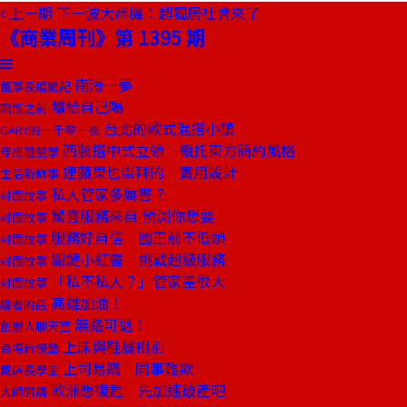
上一期
下一波大商機：超獨居社會來了
《商業周刊》第 1395 期
南潯一夢
董事長嬉遊記
釀給自己喝
開瓶之前
台北的歐式混搭小鎮
GARY的一千零一夜
西裝搭中式立領 襯托東方簡約風格
穿搭隨堂學
連蘋果也崇拜的 實用設計
生活新鮮事
私人管家多厲害？
封面故事
驚喜服務來自 預測你想要
封面故事
服務好自信 國王前不低頭
封面故事
關鍵小紅書 挑戰超級服務
封面故事
「私不私人？」管家差很大
封面故事
高雄加油！
編者的話
無路可退！
創辦人聊天室
上床與鞋履相別
商場自慢塾
上司易瞞 同事難欺
戴店長學堂
歐洲想復甦 先加速破產吧
大師開講