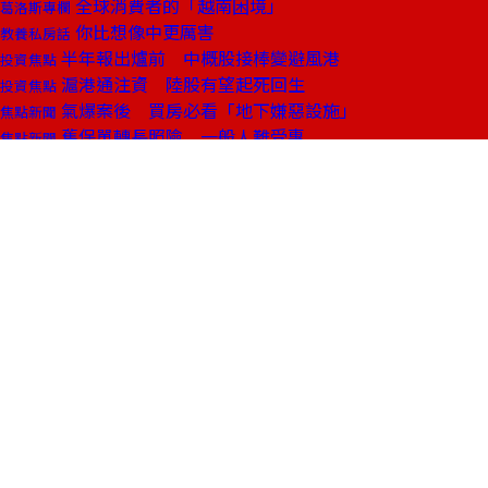
全球消費者的「越南困境」
葛洛斯專欄
你比想像中更厲害
教養私房話
半年報出爐前 中概股接棒變避風港
投資焦點
滬港通注資 陸股有望起死回生
投資焦點
氣爆案後 買房必看「地下嫌惡設施」
焦點新聞
舊保單轉長照險 一般人難受惠
焦點新聞
中美經貿大戰 台灣科技業紅色警戒！
特別企劃
第一波受害業者：美國認為台灣是幫凶
特別企劃
宋文琪妙招：幫一○一找高塔麻吉
產業風雲
最懂九○後的導演 越禁忌越賣座
產業風雲
三萬元搞定 它讓基因解碼低價化
科技風雲
連霸13年保險天后的「雪球魔法」
人物特寫
普欽犯眾怒 害第一千金「無家可歸」
人物特寫
台灣工程師 打造亞洲最大專利公司
人物特寫
老人容易白挨一針的「貴忪忪」治療
商周話題
皮肉傷擦優碘 小心越擦越慢好
名醫談養生
你家樓下的隱形炸彈
封面故事
八一事件 攝影記者眼中的「台灣能量」
封面故事
這樣的化學災難 其實台灣常常發生……
封面故事