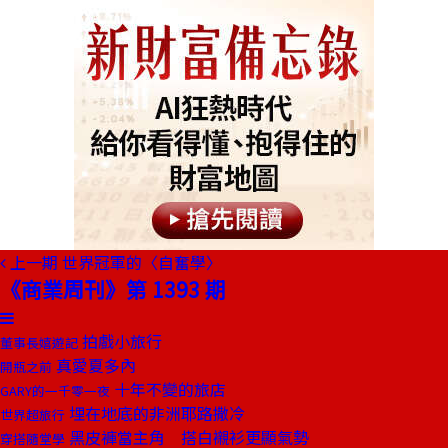
上一期
世界冠軍的〈自奮學〉
《商業周刊》第 1393 期
拍戲小旅行
董事長嬉遊記
真愛夏多內
開瓶之前
十年不變的旅店
GARY的一千零一夜
埋在地底的非洲耶路撒冷
世界超旅行
黑皮褲當主角 搭白襯衫更顯氣勢
穿搭隨堂學