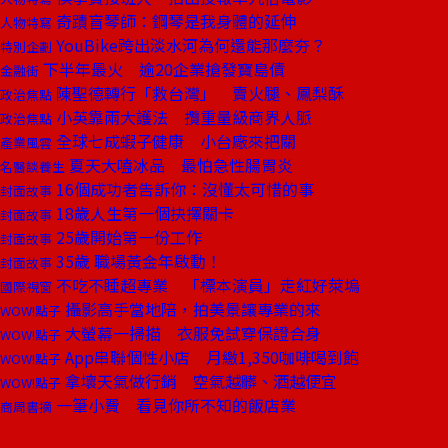
奇蹟盲琴師：鋼琴是我身體的延伸
人物特寫
YouBike跨出淡水河為何還能那麼夯？
特別企劃
下半年最火 逾20企業搶發寶島債
金融街
陳聖德轉行「救台灣」 賣火腿、鳳梨酥
政治焦點
小英靠兩大護法 攬重量級商界人脈
政治焦點
全球七成蝦子健康 小台廠來把關
產業風雲
夏天大嗑冰品 最怕急性腸胃炎
名醫談養生
16個成功者告訴你：沒懂太可惜的事
封面故事
18歲人生第一個抉擇關卡
封面故事
25歲開始第一份工作
封面故事
35歲 職場黃金年啟動！
封面故事
不吃不睡超專業 「標本演員」走紅好萊塢
國際視窗
攝影高手當地陪，拍美景讓專業的來
WOW!點子
大螢幕一掃描 衣服免試穿保證合身
WOW!點子
App串聯個性小店 月繳1,350咖啡喝到飽
WOW!點子
拿壞天氣做行銷 空氣越髒、酒越便宜
WOW!點子
一筆小費 看見你所不知的飯店業
商周書摘