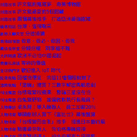
許文龍的蒐藏夢 奇美博物館
封面故事
許文龍最愛的5個館藏
封面故事
兩個幕後推手 打造亞洲最強館藏
封面故事
台灣．值得喝采
編者的話
分道揚鑣
創辦人聊天室
毋意、毋必、毋固、毋我
商場自慢塾
分錢分權 同享福不難
戴店長學堂
歐洲不必怕中國崛起
大師開講
等待的價值
教養私房話
歡迎進入 IoT 時代
全球熱門字
回檔撿便宜 挑這11檔個股就對了
投資焦點
「墜機」體質？三數字解密馬航悲劇
國際焦點
台積電緊咬蘋果 暫輸三星沒在怕
科技風雲
白兔變野狼 誰逼微軟執行長裁員？
科技風雲
卓永財：導入機器人 員工加薪20％
人物專訪
華碩創辦人買下《富比世》幕後盤算
人物特寫
「台版變形金剛」推手 挺進日本藝術展
人物特寫
臉書最夯新人 佐伯格專機迎接
人物特寫
侯孝賢接班人 拍出投報率九倍電影
人物特寫