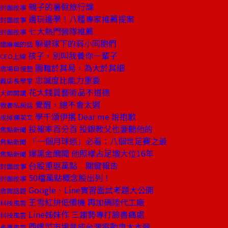
親子的暑假旅行課
封面故事
邊玩邊學！八種專家推薦提案
封面故事
七大熱門營隊推薦
封面故事
躲避球下的弱小同胞們
總編輯的話
孩子，別叫我養你一輩子
CEO上線
圖難於其易，為大於其細
商場自慢塾
忠誠度比能力重要
戴店長學堂
花大錢買藝術品不道德
大師開講
覺醒，總不會太遲
教養私房話
學千頌伊撂 Dear me 說抱歉
戒掉爛英文
投報率百分百 投銀教父也要聽他的
焦點新聞
「一個月球迷」必看：八個世足賽之最
焦點新聞
爆黑金醜聞 他照樣占足壇大位16年
焦點新聞
台股重返萬點 關鍵報告
封面故事
50檔萬點概念股出列！
封面故事
Google、Line實習面試考題大公開
商周話題
王雪紅拚低價機 再加碼陸代工廠
科技風雲
Line姊妹作 三趨勢專打臉書痛處
科技風雲
西螺菜市場竟成台灣電動車大本營
產業風雲