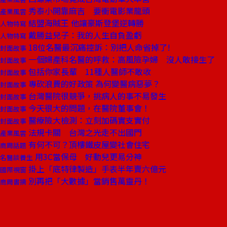
秀泰小開靠麻吉 要衝電影業龍頭
產業風雲
結盟海賊王 他讓豪斯登堡逆轉勝
人物特寫
戴勝益兒子：我的人生自負盈虧
人物特寫
18位名醫最沉痛控訴：別把人命省掉了!
封面故事
一個婦產科名醫的呼救：高風險孕婦 沒人敢接生了
封面故事
包括你家長輩 11種人醫師不敢收
封面故事
專砍浪費的好政策 為何變醫病惡夢？
封面故事
台灣醫院很競爭，挑病人的事不易發生
封面故事
今天很大的問題，在醫院董事會！
封面故事
醫療險大檢測：立刻加碼實支實付
封面故事
法規卡關 台灣之光走不出國門
產業風雲
有何不可？頂樓鐵皮屋變社會住宅
商周話題
用3C當保母 好動兒更易分神
名醫談養生
掛上「底特律製造」手表半年賣六億元
國際視窗
別再把「大數據」當銷售萬靈丹！
商周書摘