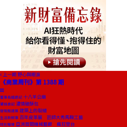
上一期
野心與眼淚
《商業周刊》第 1388 期
十八羊公廟
董事長嬉遊記
濃情破酥包
饕姊食記
建築上的裂縫
發現酷建築
百年皮革展 匠師大秀馬鞍工藝
生活新鮮事
亞洲首間機械藝廊 瘋狂登台
特別報導