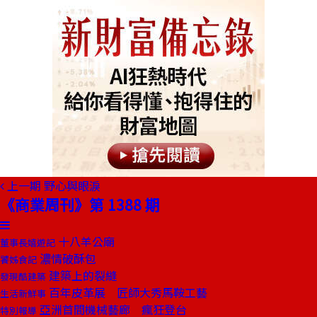
上一期
野心與眼淚
《商業周刊》第 1388 期
十八羊公廟
董事長嬉遊記
濃情破酥包
饕姊食記
建築上的裂縫
發現酷建築
百年皮革展 匠師大秀馬鞍工藝
生活新鮮事
亞洲首間機械藝廊 瘋狂登台
特別報導