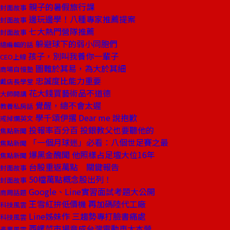
親子的暑假旅行課
封面故事
邊玩邊學！八種專家推薦提案
封面故事
七大熱門營隊推薦
封面故事
躲避球下的弱小同胞們
總編輯的話
孩子，別叫我養你一輩子
CEO上線
圖難於其易，為大於其細
商場自慢塾
忠誠度比能力重要
戴店長學堂
花大錢買藝術品不道德
大師開講
覺醒，總不會太遲
教養私房話
學千頌伊撂 Dear me 說抱歉
戒掉爛英文
投報率百分百 投銀教父也要聽他的
焦點新聞
「一個月球迷」必看：八個世足賽之最
焦點新聞
爆黑金醜聞 他照樣占足壇大位16年
焦點新聞
台股重返萬點 關鍵報告
封面故事
50檔萬點概念股出列！
封面故事
Google、Line實習面試考題大公開
商周話題
王雪紅拚低價機 再加碼陸代工廠
科技風雲
Line姊妹作 三趨勢專打臉書痛處
科技風雲
西螺菜市場竟成台灣電動車大本營
產業風雲