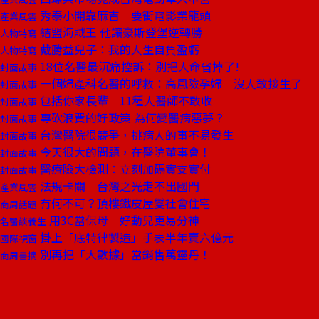
秀泰小開靠麻吉 要衝電影業龍頭
產業風雲
結盟海賊王 他讓豪斯登堡逆轉勝
人物特寫
戴勝益兒子：我的人生自負盈虧
人物特寫
18位名醫最沉痛控訴：別把人命省掉了!
封面故事
一個婦產科名醫的呼救：高風險孕婦 沒人敢接生了
封面故事
包括你家長輩 11種人醫師不敢收
封面故事
專砍浪費的好政策 為何變醫病惡夢？
封面故事
台灣醫院很競爭，挑病人的事不易發生
封面故事
今天很大的問題，在醫院董事會！
封面故事
醫療險大檢測：立刻加碼實支實付
封面故事
法規卡關 台灣之光走不出國門
產業風雲
有何不可？頂樓鐵皮屋變社會住宅
商周話題
用3C當保母 好動兒更易分神
名醫談養生
掛上「底特律製造」手表半年賣六億元
國際視窗
別再把「大數據」當銷售萬靈丹！
商周書摘