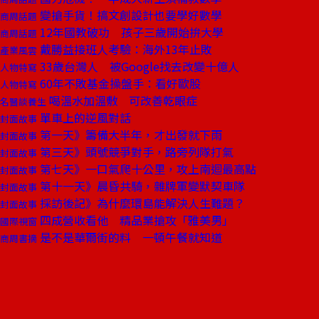
變搶手貨！搞文創設計也要學好數學
商周話題
12年國教破功 孩子三歲開始拚大學
商周話題
戴勝益接班人考驗：海外13年止敗
產業風雲
33歲台灣人 被Google找去改變十億人
人物特寫
60年不敗基金操盤手：看好歐股
人物特寫
喝溫水加溫敷 可改善乾眼症
名醫談養生
單車上的逆風對話
封面故事
第一天》籌備大半年，才出發就下雨
封面故事
第三天》頭號競爭對手，路旁列隊打氣
封面故事
第七天》一口氣爬十公里，攻上南迴最高點
封面故事
第十一天》晨昏共騎，雜牌軍變默契車隊
封面故事
採訪後記》為什麼環島能解決人生難題？
封面故事
四成營收看他 精品業搶攻「雅美男」
國際視窗
是不是華爾街的料 一頓午餐就知道
商周書摘