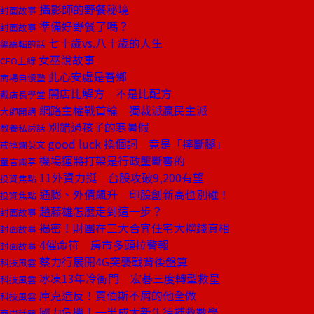
攝影師的野餐秘境
封面故事
準備好野餐了嗎？
封面故事
七十歲vs.八十歲的人生
總編輯的話
女巫說故事
CEO上線
此心安處是吾鄉
商場自慢塾
開店比解方 不是比配方
戴店長學堂
網路主權戰首輪 獨裁派贏民主派
大師開講
別錯過孩子的寒暑假
教養私房話
good luck 換個詞 竟是「摔斷腿」
戒掉爛英文
機場運將打架是行政壟斷害的
童言識李
11外資力挺 台股攻破9,200有望
投資焦點
通膨、外債飆升 印股創新高也別碰！
投資焦點
趙藤雄怎麼走到這一步？
封面故事
揭密！財團在三大合宜住宅大撈錢真相
封面故事
4催命符 房市多頭拉警報
封面故事
蔡力行展開4G突襲戰背後盤算
科技風雲
冰凍13年冷衙門 宏碁三度轉型救星
科技風雲
庫克造反！賈伯斯不屑的他全做
科技風雲
國力危機！一半成大新生須補救數學
商周話題