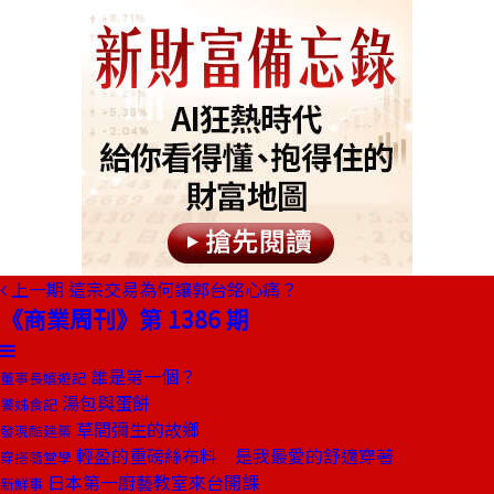
上一期
這宗交易為何讓郭台銘心痛？
《商業周刊》第 1386 期
誰是第一個？
董事長嬉遊記
湯包與蛋餅
饕姊食記
草間彌生的故鄉
發現酷建築
輕盈的重磅絲布料 是我最愛的舒適穿著
穿搭隨堂學
日本第一廚藝教室來台開課
新鮮事